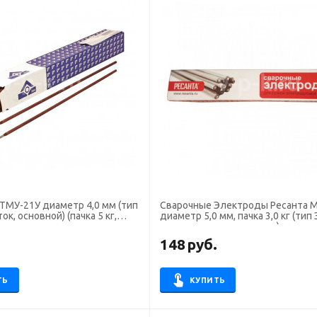
21У диаметр 4,0 мм (тип
Сварочные Электроды Ресанта М
ток, основной) (пачка 5 кг,
диаметр 5,0 мм, пачка 3,0 кг (тип Э46,
пост. + перем. ток, рутил)
.
148
руб.
ТЬ
КУПИТЬ