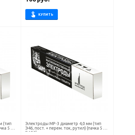
КУПИТЬ
Электроды МР-3 диаметр 4,0 мм (тип
чка 5 кг,
Э46, пост. + перем. ток, рутил) (пачка 5 кг,
БАРС)