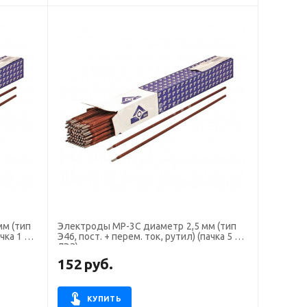
Электроды МР-3С диаметр 2,5 мм (тип
чка 1 кг,
Э46, пост. + перем. ток, рутил) (пачка 5 кг,
ЛЭЗ)
152
руб.
КУПИТЬ