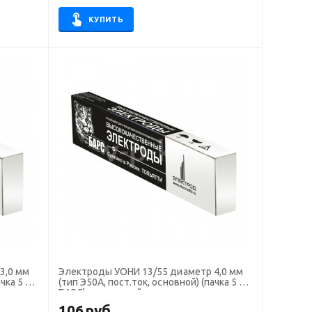
КУПИТЬ
Электроды УОНИ 13/55 диаметр 4,0 мм
чка 5 кг,
(тип Э50А, пост.ток, основной) (пачка 5 кг,
БАРС), для ручной сварки
106
руб.