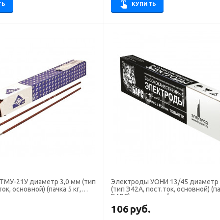
ТЬ
КУПИТЬ
21У диаметр 3,0 мм (тип
Электроды УОНИ 13/45 диаметр 3,0 мм
ток, основной) (пачка 5 кг,
(тип Э42А, пост.ток, основной) (па
БАРС), для ручной сварки
.
106
руб.