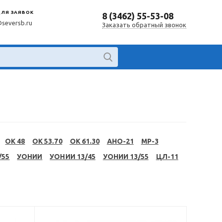
ДЛЯ ЗАЯВОК
8 (3462) 55-53-08
@seversb.ru
Заказать обратный звонок
OK 48
OK 53.70
OK 61.30
АНО-21
МР-3
/55
УОНИИ
УОНИИ 13/45
УОНИИ 13/55
ЦЛ-11