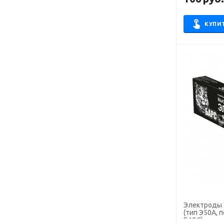
WZ
АНЖР
КУПИ
АНО-21
АНО-36
АНО-4
АНО-6
ЛБ
ЛБ-52У
ЛЭЗ-29/9
МГМ-50К
МК-46.00
МНЧ 2
МР-3
МТГ-01
Электроды УО
(тип Э50А, п
МТГ-02
БАРС), для 