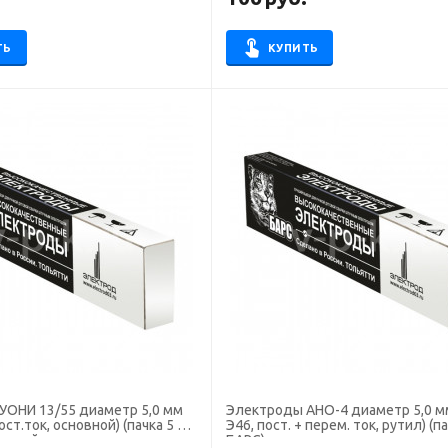
ТЬ
КУПИТЬ
НИ 13/55 диаметр 5,0 мм
Электроды АНО-4 диаметр 5,0 мм (тип
ост.ток, основной) (пачка 5 кг,
Э46, пост. + перем. ток, рутил) (па
ручной сварки
БАРС)