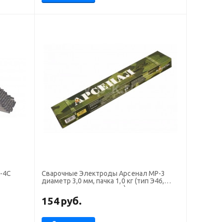
-4С
Сварочные Электроды Арсенал МР-3
диаметр 3,0 мм, пачка 1,0 кг (тип Э46,
пост. + перем. ток, рутил)
154
руб.