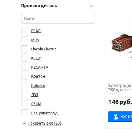
Производитель
ESAB
МЭЗ
Lincoln Electric
КЕДР
РЕСАНТА
Кратон
Электроды ТМУ-
Kobelco
Э50А, пост. 
ЛЭЗ)
ЛЭЗ
146
руб
СЗСМ
Спецэлектрод
КУПИ
NITTETSU
Показать все (23)
БАРС