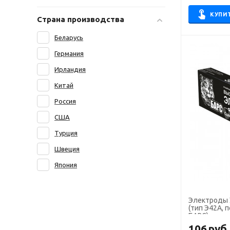
Э-190Х5С7
OK 96.40
КУПИ
Э42
Страна производства
OK 96.50
Э42А
Беларусь
OK Ni Cl
Э46
Германия
OK NiFe Cl
Э50А
Ирландия
OK Weartrode
Э55
Китай
Omnia 46
Э60
Россия
Phoenix
Э70
США
R-143
Турция
WC
Швеция
WE
Япония
WL
WP
Электроды УО
WT
(тип Э42А, п
БАРС), для 
WY
106
руб