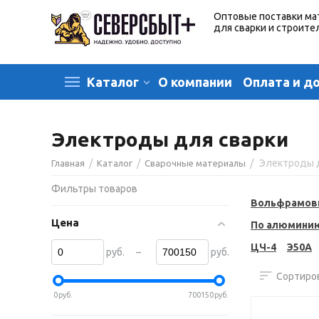
Оптовые поставки ма
для сварки и строите
О компании
Оплата и д
Каталог
Электроды для сварки
/
/
/
Электроды 
Главная
Каталог
Сварочные материалы
Фильтры товаров
Вольфрамов
Цена
По алюмини
ЦЧ-4
Э50А
–
руб.
руб.
Сортиров
0
руб.
700150
руб.