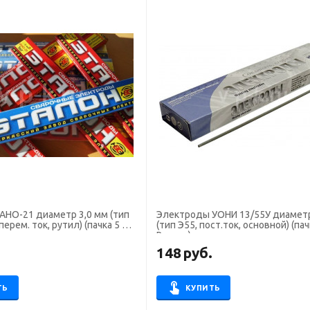
21 диаметр 3,0 мм (тип
Электроды УОНИ 13/55У диаметр 4,0 
перем. ток, рутил) (пачка 5 кг,
(тип Э55, пост.ток, основной) (пачк
Ротекс)
.
148
руб.
ТЬ
КУПИТЬ