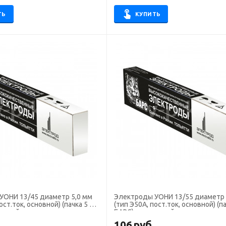
ТЬ
КУПИТЬ
НИ 13/45 диаметр 5,0 мм
Электроды УОНИ 13/55 диаметр 3,0 мм
ост.ток, основной) (пачка 5 кг,
(тип Э50А, пост.ток, основной) (па
ручной сварки
БАРС), для ручной сварки
.
106
руб.