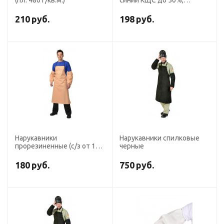
(пл. 480 г/кв.м.)
синий КЩС до 50%,
толщина 0,2 мм, р.46
см*22 см
210
руб.
198
руб.
Нарукавники
Нарукавники спилковые
прорезиненные (с/з от 100
черные
пар)
180
руб.
750
руб.