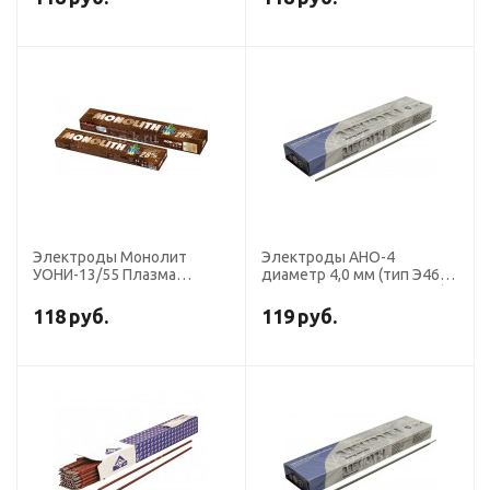
Электроды Монолит
Электроды АНО-4
УОНИ-13/55 Плазма
диаметр 4,0 мм (тип Э46,
диаметр 4,0 мм, пачка 5,0
пост. + перем. ток, рутил)
кг (Э50А, пост.ток,
(пачка 5 кг, Ротекс), для
118
руб.
119
руб.
основной)
ручной сварки