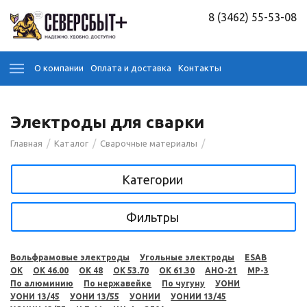
8 (3462) 55-53-08
О компании
Оплата и доставка
Контакты
Электроды для сварки
/
/
/
Главная
Каталог
Сварочные материалы
Категории
Фильтры
Вольфрамовые электроды
Угольные электроды
ESAB
OK
OK 46.00
OK 48
OK 53.70
OK 61.30
АНО-21
МР-3
По алюминию
По нержавейке
По чугуну
УОНИ
УОНИ 13/45
УОНИ 13/55
УОНИИ
УОНИИ 13/45