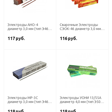
Электроды АНО-4
Сварочные Электроды
диаметр 3,0 мм (тип Э46,
СЭОК-46 диаметр 3,0 мм,
пост. + перем. ток, рутил)
пачка 5,0 кг (тип Э46, пост.
(пачка 1 кг, ЛЭЗ)
+ перем. ток, рутил-
117
руб.
116
руб.
целлюлоз), СпецЭлектрод
Электроды МР-3С
Электроды УОНИ 13/55А
диаметр 3,0 мм (тип Э46,
диаметр 4,0 мм (тип Э50А,
пост. + перем. ток, рутил)
пост.ток, основной) (пачка
(пачка 3 кг, Ротекс)
5 кг, Риметалк)
118
руб.
118
руб.