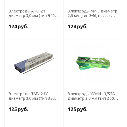
Электроды АНО-21
Электроды МР-3 диаметр
диаметр 3,0 мм (тип Э46,
2,5 мм (тип Э46, пост. +
пост. + перем. ток, рутил)
перем. ток, рутил) (пачка 5
(пачка 1 кг, ЛЭЗ)
кг, ЛЭЗ)
124
руб.
124
руб.
Электроды ТМУ-21У
Электроды УОНИ 13/55А
диаметр 3,0 мм (тип Э50А,
диаметр 3,0 мм (тип Э50А,
пост. ток, основной) (пачка
пост.ток, основной) (пачка
3 кг, Ротекс)
5 кг, Риметалк)
125
руб.
125
руб.