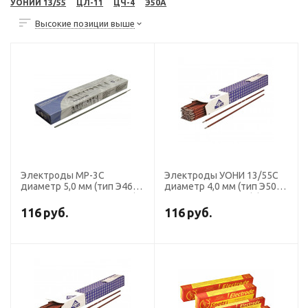
УОНИИ 13/55
ЦЛ-11
ЦЧ-4
Э50А
Высокие позиции выше
Электроды МР-3С
Электроды УОНИ 13/55С
диаметр 5,0 мм (тип Э46,
диаметр 4,0 мм (тип Э50А,
пост. + перем. ток, рутил)
пост.ток, основной) (пачка
(пачка 5 кг, Ротекс)
5 кг, ЛЭЗ)
116
руб.
116
руб.