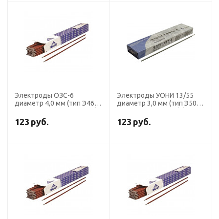
Электроды ОЗС-6
Электроды УОНИ 13/55
диаметр 4,0 мм (тип Э46,
диаметр 3,0 мм (тип Э50А,
пост. + перем. ток, рутил)
пост.ток, основной) (пачка
(пачка 5 кг, ЛЭЗ)
3 кг, Ротекс)
123
руб.
123
руб.