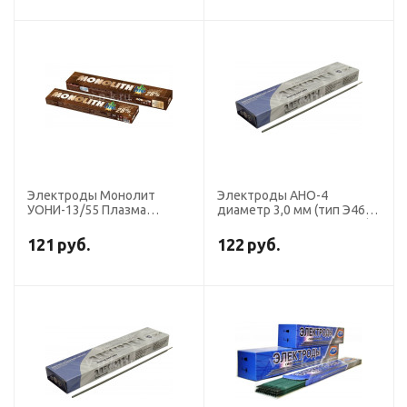
Электроды Монолит
Электроды АНО-4
УОНИ-13/55 Плазма
диаметр 3,0 мм (тип Э46,
диаметр 3,0 мм, пачка 2,5
пост. + перем. ток, рутил)
кг (Э50А, пост.ток,
(пачка 3 кг, Ротекс)
121
руб.
122
руб.
основной)