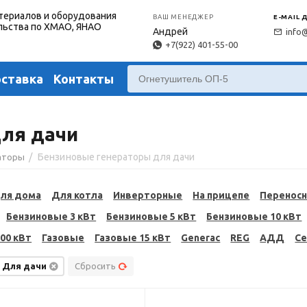
териалов и оборудования
ВАШ МЕНЕДЖЕР
E-MAIL 
льства по ХМАО, ЯНАО
Андрей
info
+7(922) 401-55-00
оставка
Контакты
ля дачи
/
Бензиновые генераторы для дачи
аторы
ля дома
Для котла
Инверторные
На прицепе
Перенос
Бензиновые 3 кВт
Бензиновые 5 кВт
Бензиновые 10 кВт
00 кВт
Газовые
Газовые 15 кВт
Generac
REG
АДД
С
Для дачи
Сбросить