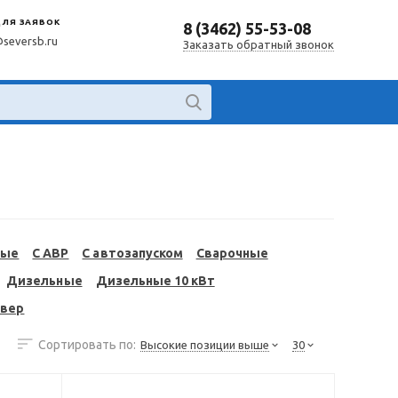
ДЛЯ ЗАЯВОК
8 (3462) 55-53-08
@seversb.ru
Заказать обратный звонок
ные
С АВР
С автозапуском
Сварочные
Дизельные
Дизельные 10 кВт
евер
Сортировать по:
Высокие позиции выше
30