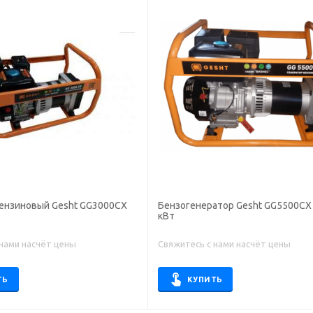
бензиновый Gesht GG3000CX
Бензогенератор Gesht GG5500CX 
кВт
 нами насчёт цены
Свяжитесь с нами насчёт цены
ТЬ
КУПИТЬ