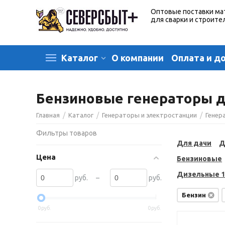
Оптовые поставки ма
для сварки и строите
О компании
Оплата и д
Каталог
Бензиновые генераторы д
/
/
/
Главная
Каталог
Генераторы и электростанции
Генер
Фильтры товаров
Для дачи
Д
Цена
Бензиновые
Дизельные 1
–
руб.
руб.
Бензин
0
руб.
0
руб.