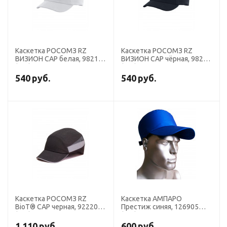
Каскетка РОСОМЗ RZ
Каскетка РОСОМЗ RZ
ВИЗИОН CAP белая, 98217
ВИЗИОН CAP чёрная, 98220
(х10)
(х10)
540
руб.
540
руб.
Каскетка РОСОМЗ RZ
Каскетка АМПАРО
BioT® CAP черная, 92220
Престиж синяя, 126905
(х10)
(х20)
1 110
руб.
600
руб.