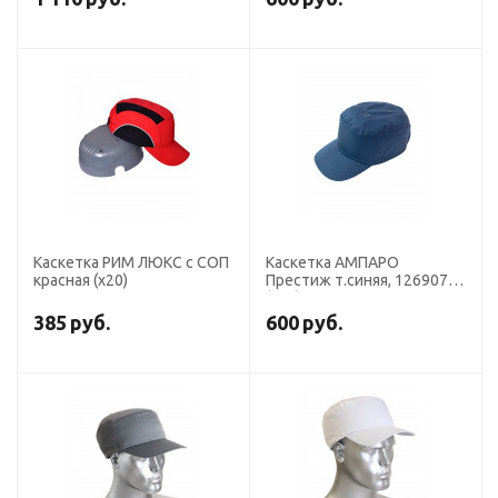
Каскетка РИМ ЛЮКС с СОП
Каскетка АМПАРО
красная (х20)
Престиж т.синяя, 126907
(х20)
385
руб.
600
руб.