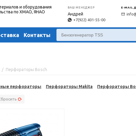
териалов и оборудования
ВАШ МЕНЕДЖЕР
E-MAIL 
льства по ХМАО, ЯНАО
Андрей
info
+7(922) 401-55-00
оставка
Контакты
/
Перфораторы Bosch
ы
рные перфораторы
Перфораторы Makita
Перфораторы Bo
Сбросить