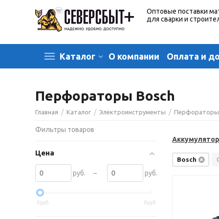
Оптовые поставки ма
для сварки и строите
О компании
Оплата и д
Каталог
Перфораторы Bosch
/
/
/
Главная
Каталог
Электроинструменты
Перфоратор
Фильтры товаров
Аккумулято
Цена
Bosch
–
руб.
руб.
0
руб.
0
руб.