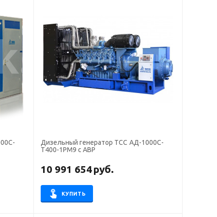
000С-
Дизельный генератор ТСС АД-1000С-
Т400-1РМ9 с АВР
10 991 654
руб.
КУПИТЬ