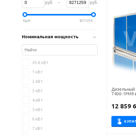
–
руб.
руб.
0
руб.
82712590
руб.
Номинальная мощность
45.6 кВт
1 кВт
2 кВт
Дизельный 
3 кВт
Т400-1РМ9 
4 кВт
12 859 
5 кВт
6 кВт
КУПИ
7 кВт