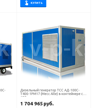
КУПИТЬ
0С-
Дизельный генератор ТСС АД-100С-
Т400-1РМ17 (Mecc Alte) в контейнере с
АВР
1 704 965
руб.