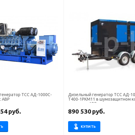
генератор ТСС АД-1000С-
Дизельный генератор ТСС АД-10
с АВР
Т400-1РКМ11 в шумозащитном к
прицепе с АВР
654
руб.
890 530
руб.
ТЬ
КУПИТЬ