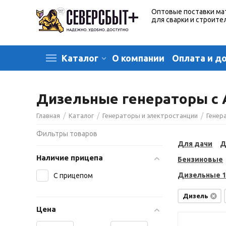
Оптовые поставки ма
для сварки и строите
О компании
Оплата и д
Каталог
Дизельные генераторы с 
/
/
/
Главная
Каталог
Генераторы и электростанции
Генер
Фильтры товаров
Для дачи
Д
Наличие прицепа
Бензиновые
Дизельные 1
С прицепом
Дизель
Цена