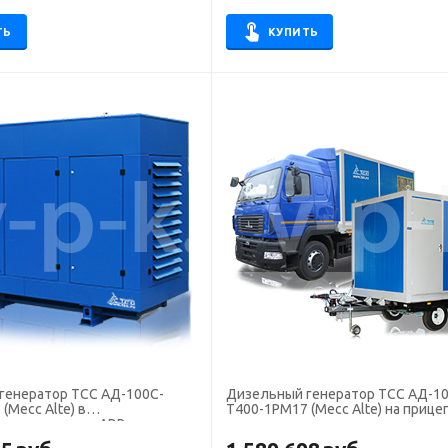
ТЬ
КУПИТЬ
генератор ТСС АД-100С-
Дизельный генератор ТСС АД-10
(Mecc Alte) в
Т400-1РМ17 (Mecc Alte) на прице
тном кожухе с АВР