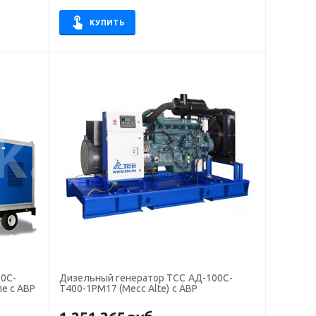
КУПИТЬ
0С-
Дизельный генератор ТСС АД-100С-
пе с АВР
Т400-1РМ17 (Mecc Alte) с АВР