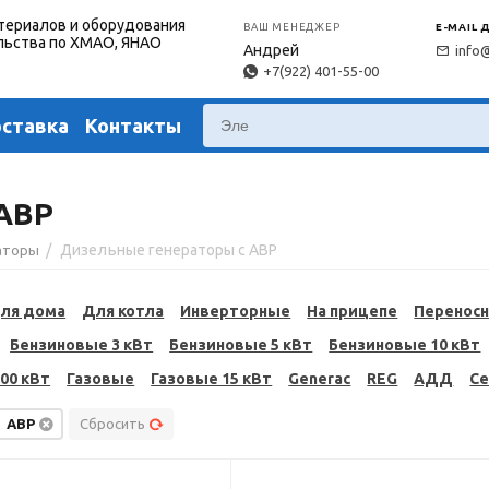
териалов и оборудования
ВАШ МЕНЕДЖЕР
E-MAIL 
льства по ХМАО, ЯНАО
Андрей
info
+7(922) 401-55-00
оставка
Контакты
АВР
/
Дизельные генераторы с АВР
аторы
ля дома
Для котла
Инверторные
На прицепе
Перенос
Бензиновые 3 кВт
Бензиновые 5 кВт
Бензиновые 10 кВт
00 кВт
Газовые
Газовые 15 кВт
Generac
REG
АДД
С
АВР
Сбросить