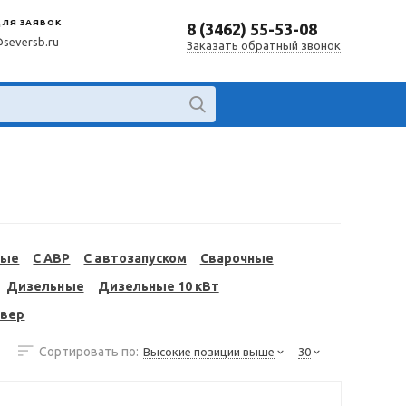
ДЛЯ ЗАЯВОК
8 (3462) 55-53-08
@seversb.ru
Заказать обратный звонок
ные
С АВР
С автозапуском
Сварочные
Дизельные
Дизельные 10 кВт
евер
Сортировать по:
Высокие позиции выше
30