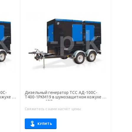
0С-
Дизельный генератор ТСС АД-100С-
ожухе на
Т400-1РКМ19 в шумозащитном кожухе на
прицепе с АВР
Свяжитесь с нами насчёт цены
КУПИТЬ