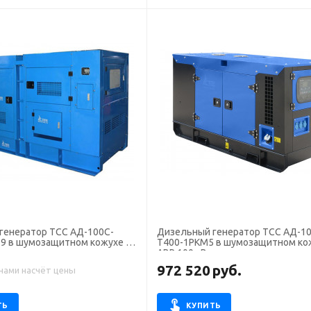
генератор ТСС АД-100С-
Дизельный генератор ТСС АД-10
9 в шумозащитном кожухе с
Т400-1РКМ5 в шумозащитном ко
АВР 100 кВт
972 520
руб.
 нами насчёт цены
ТЬ
КУПИТЬ