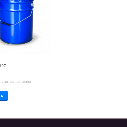
307
 нами насчёт цены
ТЬ