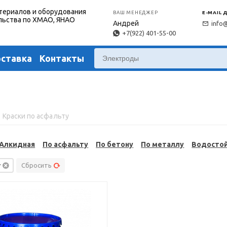
териалов и оборудования
ВАШ МЕНЕДЖЕР
E-MAIL 
льства по ХМАО, ЯНАО
Андрей
info
+7(922) 401-55-00
оставка
Контакты
Краски по асфальту
Алкидная
По асфальту
По бетону
По металлу
Водосто
у
Сбросить