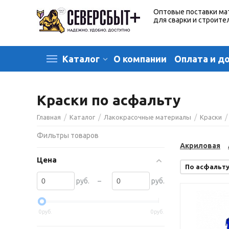
Оптовые поставки ма
для сварки и строите
О компании
Оплата и д
Каталог
Краски по асфальту
/
/
/
/
Главная
Каталог
Лакокрасочные материалы
Краски
Фильтры товаров
Акриловая
Цена
По асфальт
–
руб.
руб.
0
руб.
0
руб.