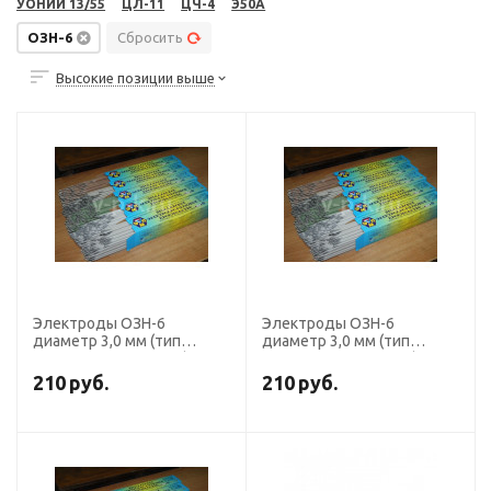
УОНИИ 13/55
ЦЛ-11
ЦЧ-4
Э50А
ОЗН-6
Сбросить
Высокие позиции выше
Электроды ОЗН-6
Электроды ОЗН-6
диаметр 3,0 мм (тип
диаметр 3,0 мм (тип
Э-190Х8С5, пост. ток)
Э-190Х8С5, пост. ток)
наплавочные (пачка 4 кг,
наплавочные (пачка 5 кг,
210
руб.
210
руб.
ЯЭМП)
ЯЭМП)