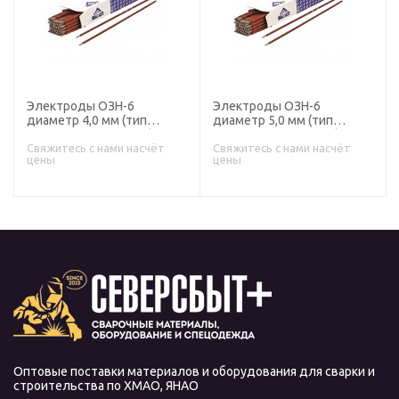
Электроды ОЗН-6
Электроды ОЗН-6
диаметр 4,0 мм (тип
диаметр 5,0 мм (тип
Э-190Х8С5, пост. ток)
Э-190Х8С5, пост. ток)
наплавочные (пачка 5 кг,
наплавочные (пачка 5 кг,
Свяжитесь с нами насчёт
Свяжитесь с нами насчёт
цены
цены
ЛЭЗ), для ручной сварки
ЛЭЗ), для ручной сварки
Оптовые поставки материалов и оборудования для сварки и
строительства по ХМАО, ЯНАО