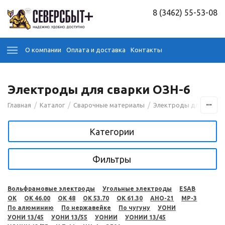
8 (3462) 55-53-08
О компании
Оплата и доставка
Контакты
Электроды для сварки ОЗН-6
/
/
/
Главная
Каталог
Сварочные материалы
Электроды для сварк
Категории
Фильтры
Вольфрамовые электроды
Угольные электроды
ESAB
OK
OK 46.00
OK 48
OK 53.70
OK 61.30
АНО-21
МР-3
По алюминию
По нержавейке
По чугуну
УОНИ
УОНИ 13/45
УОНИ 13/55
УОНИИ
УОНИИ 13/45