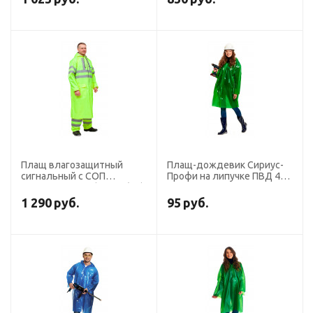
Плащ влагозащитный
Плащ-дождевик Сириус-
сигнальный с СОП
Профи на липучке ПВД 45
ExtraVision WPL (225 гр/м2)
мкр. пропаянные швы,
лимонный
зеленый
1 290
руб.
95
руб.