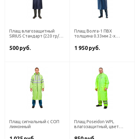
Плащ влагозащитный
Плащ Волга-1 ПВХ
SIRIUS Стандарт (220 гр/
толщина 0.33мм 2-х
м2) синий
цветный с СОП
500
руб.
1 950
руб.
Плащ сигнальный с СОП
Плащ Poseidon WPL
лимонный
влагозащитный, цвет
лимонный, ПВХ
1 025
руб.
850
руб.