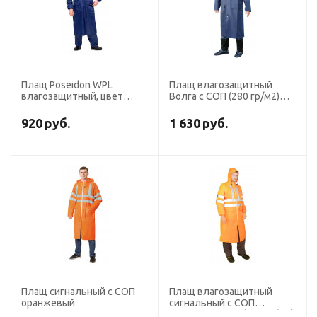
Плащ Poseidon WPL
Плащ влагозащитный
влагозащитный, цвет
Волга с СОП (280 гр/м2)
синий, ПВХ
(тип Циклон) синий
920
руб.
1 630
руб.
Плащ сигнальный с СОП
Плащ влагозащитный
оранжевый
сигнальный с СОП
ExtraVision WPL (225 гр/м2)