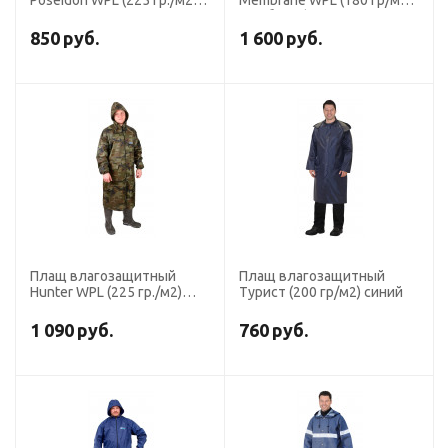
Poseidon WPL (225 гр./м2)
Membrane WPL (180 гр/м2,
оранжевый
мембрана) серый
850
руб.
1 600
руб.
Плащ влагозащитный
Плащ влагозащитный
Hunter WPL (225 гр./м2)
Турист (200 гр/м2) синий
КМФ
1 090
руб.
760
руб.