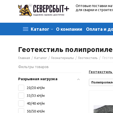
Оптовые поставки ма
для сварки и строите
О компании
Оплата и д
Каталог
Геотекстиль полипропил
/
/
/
/
Геоте
Главная
Каталог
Геоматериалы
Геотекстиль
Фильтры товаров
Геотекстиль 
Разрывная нагрузка
Полипропил
20/20 кН/м
33/33 кН/м
40/40 кН/м
50/50 кН/м