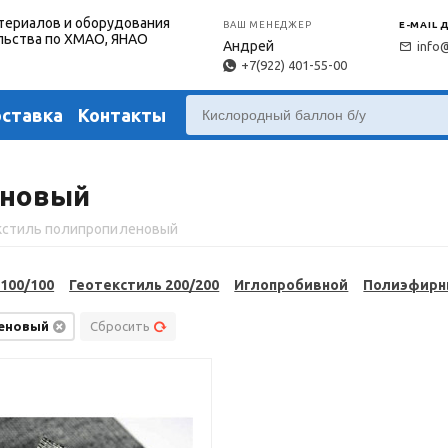
териалов и оборудования
ВАШ МЕНЕДЖЕР
E-MAIL 
льства по ХМАО, ЯНАО
Андрей
info
+7(922) 401-55-00
оставка
Контакты
еновый
кстиль полипропиленовый
100/100
Геотекстиль 200/200
Иглопробивной
Полиэфир
еновый
Сбросить