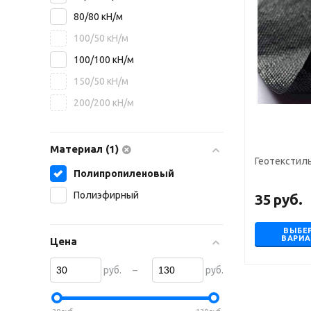
80/80 кН/м
100/50 кН/м
100/100 кН/м
150/50 кН/м
200/200 кН/м
Материал (1)
Геотекстил
Полипропиленовый
Полиэфирный
35
руб.
ВЫБЕ
ВАРИ
Цена
–
руб.
руб.