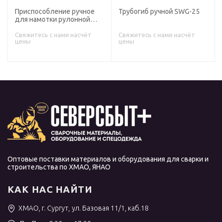
Приспособление ручное
Трубогиб ручной SWG-25
для намотки рулонной
ленточной изоляции на
стальной трубопровод в
Свяжитесь с нами насчёт
Свяжитесь с нами насчёт
цены
цены
полевых условиях "Вьюн"
Оптовые поставки материалов и оборудования для сварки и
строительства по ХМАО, ЯНАО
КАК НАС НАЙТИ
ХМАО, г. Сургут, ул. Базовая 11/1, каб.18