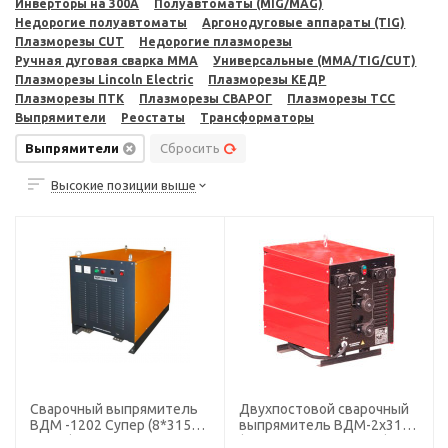
Инверторы на 300A
Полуавтоматы (MIG/MAG)
Недорогие полуавтоматы
Аргонодуговые аппараты (TIG)
Плазморезы CUT
Недорогие плазморезы
Ручная дуговая сварка MMA
Универсальные (MMA/TIG/CUT)
Плазморезы Lincoln Electric
Плазморезы КЕДР
Плазморезы ПТК
Плазморезы СВАРОГ
Плазморезы ТСС
Выпрямители
Реостаты
Трансформаторы
Выпрямители
Сбросить
Высокие позиции выше
Сварочный выпрямитель
Двухпостовой сварочный
ВДМ -1202 Супер (8*315А,
выпрямитель ВДМ-2х313
350 кг)
(3*380, 60-315А, 135кг) ЭТА