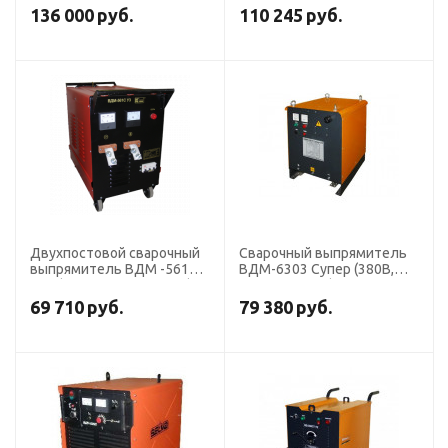
136 000
руб.
110 245
руб.
Двухпостовой сварочный
Сварочный выпрямитель
выпрямитель ВДМ -561
ВДМ-6303 Супер (380В,
СУЗ (380В, 560А-2 поста)
4х315А,180 кг)
69 710
руб.
79 380
руб.