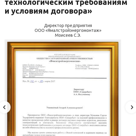
технологическим требованиям
и
и условиям договора»
Директор предприятия
ООО «Ямалстройэнергомонтаж»
Моисеев С.Э.