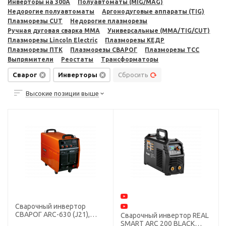
Инверторы на 300A
Полуавтоматы (MIG/MAG)
Недорогие полуавтоматы
Аргонодуговые аппараты (TIG)
Плазморезы CUT
Недорогие плазморезы
Ручная дуговая сварка MMA
Универсальные (MMA/TIG/CUT)
Плазморезы Lincoln Electric
Плазморезы КЕДР
Плазморезы ПТК
Плазморезы СВАРОГ
Плазморезы ТСС
Выпрямители
Реостаты
Трансформаторы
Сварог
Инверторы
Сбросить
Высокие позиции выше
Сварочный инвертор
СВАРОГ ARC-630 (J21),
Сварочный инвертор REAL
380В
SMART ARC 200 BLACK