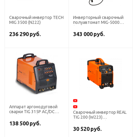
Сварочный инвертор TECH
Инверторный сварочный
MIG 3500 (N222)
полуавтомат MIG-5000
(J91) + ММА, тележка,
380В СВАРОГ
236 290
руб.
343 000
руб.
Аппарат аргонодуговой
сварки TIG 315P AC/DC
Сварочный инвертор REAL
"Tech"Сварог (Е103)
TIG 200 (W223)
(Аргонодуговой)
138 500
руб.
30 520
руб.