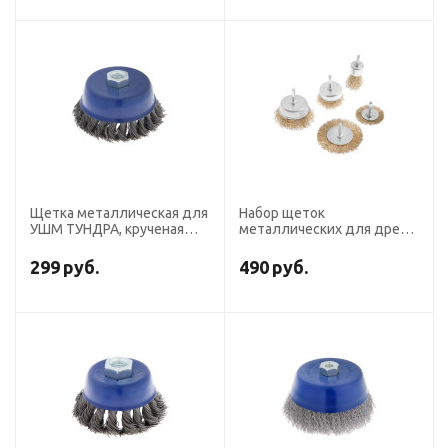
Щетка металлическая для
Набор щеток
УШМ ТУНДРА, крученая
металлических для дрели
проволока, "чашка", М14,
ТУНДРА, плоские 50-75
100 мм
мм, чашки 25-50-75 мм, 5
299
руб.
490
руб.
шт.