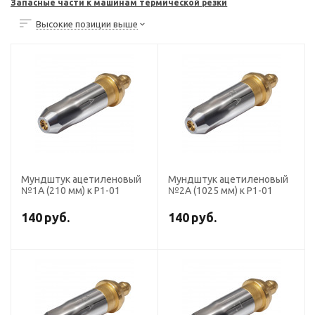
Запасные части к машинам термической резки
Высокие позиции выше
Мундштук ацетиленовый
Мундштук ацетиленовый
№1А (210 мм) к Р1-01
№2А (1025 мм) к Р1-01
140
руб.
140
руб.