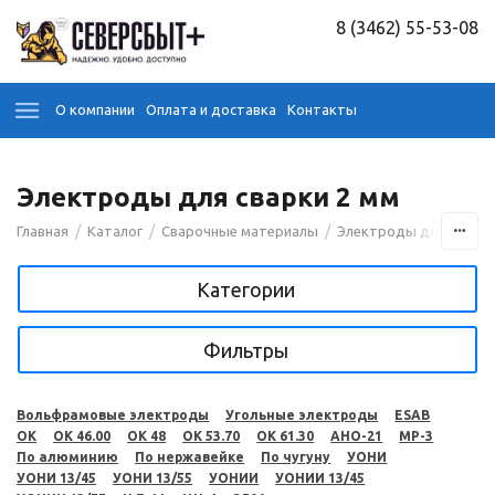
8 (3462) 55-53-08
О компании
Оплата и доставка
Контакты
Электроды для сварки 2 мм
/
/
/
Главная
Каталог
Сварочные материалы
Электроды для сварк
Категории
Фильтры
Вольфрамовые электроды
Угольные электроды
ESAB
OK
OK 46.00
OK 48
OK 53.70
OK 61.30
АНО-21
МР-3
По алюминию
По нержавейке
По чугуну
УОНИ
УОНИ 13/45
УОНИ 13/55
УОНИИ
УОНИИ 13/45