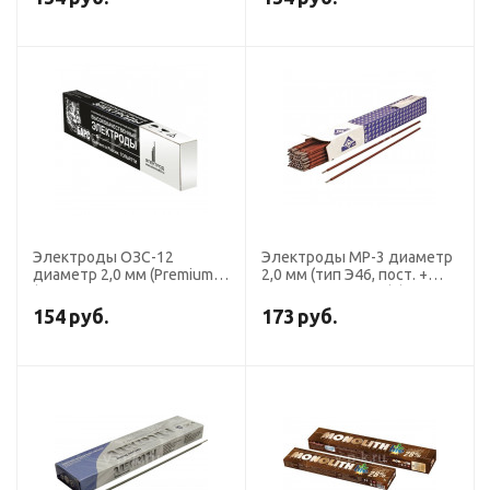
БАРС)
Электроды ОЗС-12
Электроды МР-3 диаметр
диаметр 2,0 мм (Premium),
2,0 мм (тип Э46, пост. +
(тип Э46, пост. + перем.
перем. ток, рутил) (пачка 5
ток, рутил) (пачка 1 кг,
кг, ЛЭЗ)
154
руб.
173
руб.
БАРС)