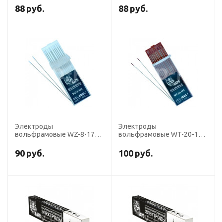
зеленые), для ручной
тёмно-синие), для ручной
88
руб.
88
руб.
сварки
сварки
Электроды
Электроды
вольфрамовые WZ-8-175
вольфрамовые WT-20-175
диаметр 2,0 мм (АС,
диаметр 2,0 мм (DС,
алюм.+цвет.мет., белые),
нерж.+цвет.мет., красные),
90
руб.
100
руб.
для ручной сварки
для ручной сварки