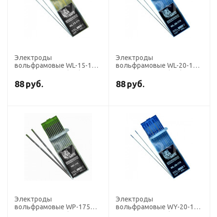
Электроды
Электроды
вольфрамовые WL-15-175
вольфрамовые WL-20-175
диаметр 2,0 мм (AC/DC,
диаметр 2,0 мм (AC/DC,
алюм.+нерж.,
алюм.+нерж., синие), для
88
руб.
88
руб.
золотистые), для ручной
ручной сварки
сварки
Электроды
Электроды
вольфрамовые WP-175
вольфрамовые WY-20-175
диаметр 2,0 мм (АС, алюм.,
диаметр 2,0 мм (DС,