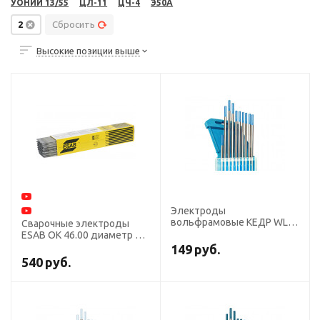
УОНИИ 13/55
ЦЛ-11
ЦЧ-4
Э50А
2
Сбросить
Высокие позиции выше
Электроды
вольфрамовые КЕДР WL-
Сварочные электроды
20-175 диаметр 2,0
ESAB ОК 46.00 диаметр 2,0
мм(синий) AC/DC
мм, пачка 2,0 кг
149
руб.
540
руб.