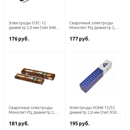
Электроды ОЗС-12
Сварочные электроды
диаметр 2,0 мм (тип Э46,
Монолит РЦ диаметр 2,0
пост. + перем. ток, рутил)
мм, пачка 1,0 кг (тип Э46,
(пачка 1 кг, Ротекс)
пост. + перем. ток, рутил-
176
руб.
177
руб.
целлюлезное)
Сварочные электроды
Электроды УОНИ 13/55
Монолит РЦ диаметр 2,0
диаметр 2,0 мм (тип Э50А,
мм, пачка 0,5 кг (тип Э46,
пост.ток, основной) (пачка
пост. + перем. ток, рутил-
1 кг, ЛЭЗ)
181
руб.
195
руб.
целлюлезное)