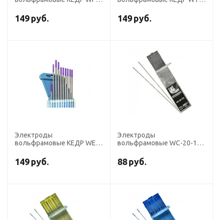
175 диаметр 2,0 мм
20-175 диаметр 2,0 мм
(зеленый) AC
(красный) DC
149
руб.
149
руб.
Электроды
Электроды
вольфрамовые КЕДР WE-
вольфрамовые WC-20-175
3-175 диаметр 2,0 мм
диаметр 2,0 мм (AC/DС,
(фиолетовый) AC/DC
нерж.+цвет.мет., серые),
149
руб.
88
руб.
для ручной сварки