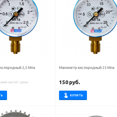
иcлородный 2,5 Мпа
Манометр киcлородный 25 Мпа
150
руб.
 нами насчёт цены
ТЬ
КУПИТЬ