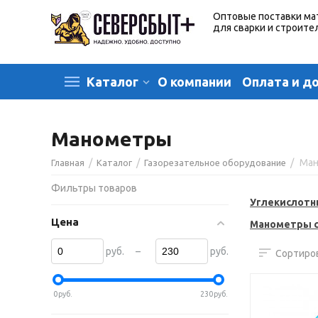
Оптовые поставки ма
для сварки и строите
О компании
Оплата и д
Каталог
Манометры
/
/
/
Ма
Главная
Каталог
Газорезательное оборудование
Фильтры товаров
Углекислот
Цена
Манометры с
–
руб.
руб.
Сортиров
0
руб.
230
руб.