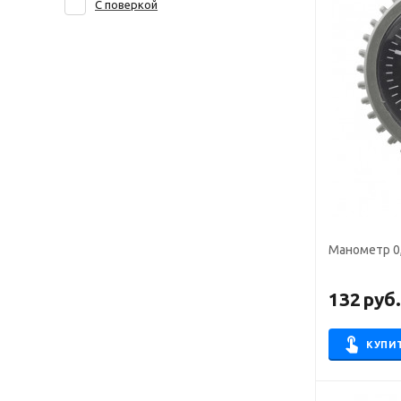
С поверкой
Манометр 0
132
руб
КУПИ