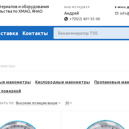
териалов и оборудования
ВАШ МЕНЕДЖЕР
E-MAIL 
льства по ХМАО, ЯНАО
Андрей
info
+7(922) 401-55-00
оставка
Контакты
нометры
ные манометры
Кислородные манометры
Пропановые ма
 поверкой
ать по:
Высокие позиции выше
30