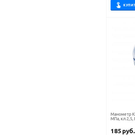
КУПИ
Манометр К
МПа, кл.2,5,
185
руб