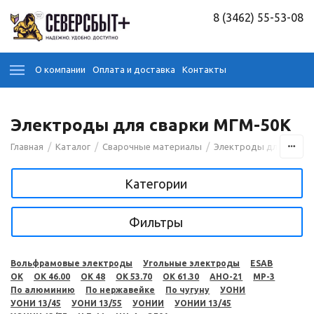
8 (3462) 55-53-08
О компании
Оплата и доставка
Контакты
Электроды для сварки МГМ-50К
/
/
/
Главная
Каталог
Сварочные материалы
Электроды для сварк
Категории
Фильтры
Вольфрамовые электроды
Угольные электроды
ESAB
OK
OK 46.00
OK 48
OK 53.70
OK 61.30
АНО-21
МР-3
По алюминию
По нержавейке
По чугуну
УОНИ
УОНИ 13/45
УОНИ 13/55
УОНИИ
УОНИИ 13/45