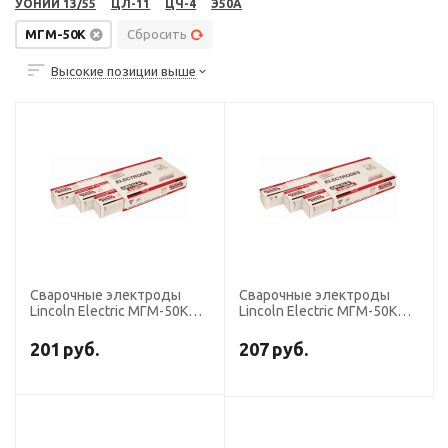
УОНИИ 13/55
ЦЛ-11
ЦЧ-4
Э50А
МГМ-50К
Сбросить
Высокие позиции выше
Сварочные электроды
Сварочные электроды
Lincoln Electric МГМ-50К
Lincoln Electric МГМ-50К
диаметр 4,0 мм, пачка 6,5
диаметр 3,0 мм, пачка 5,0
кг (тип Э50А, пост.ток,
кг (тип Э50А, пост.ток,
201
руб.
207
руб.
основной)
основной)