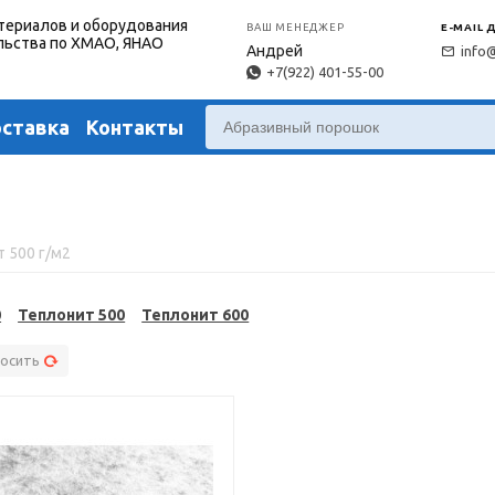
териалов и оборудования
ВАШ МЕНЕДЖЕР
E-MAIL 
льства по ХМАО, ЯНАО
Андрей
info
+7(922) 401-55-00
оставка
Контакты
 500 г/м2
0
Теплонит 500
Теплонит 600
осить