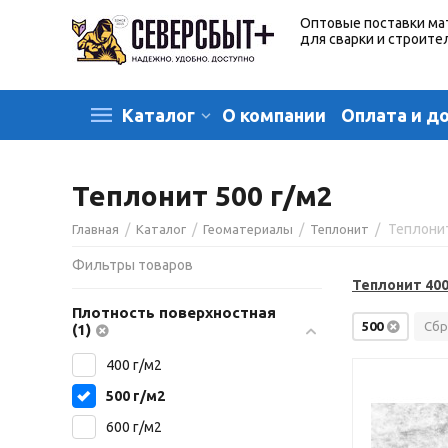
Оптовые поставки ма
для сварки и строите
О компании
Оплата и д
Каталог
Теплонит 500 г/м2
/
/
/
/
Теплонит
Главная
Каталог
Геоматериалы
Теплонит
Фильтры товаров
Теплонит 40
Плотность поверхностная
500
Сбр
(1)
400 г/м2
500 г/м2
600 г/м2