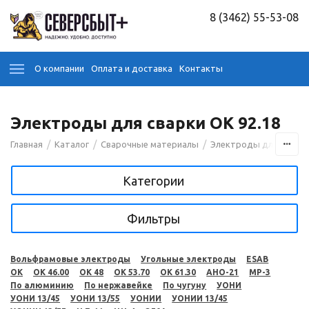
8 (3462) 55-53-08
О компании
Оплата и доставка
Контакты
Электроды для сварки OK 92.18
/
/
/
Главная
Каталог
Сварочные материалы
Электроды для сварк
Категории
Фильтры
Вольфрамовые электроды
Угольные электроды
ESAB
OK
OK 46.00
OK 48
OK 53.70
OK 61.30
АНО-21
МР-3
По алюминию
По нержавейке
По чугуну
УОНИ
УОНИ 13/45
УОНИ 13/55
УОНИИ
УОНИИ 13/45