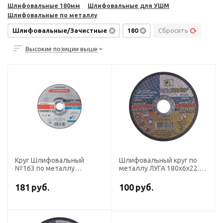
Шлифовальные 180мм
Шлифовальные для УШМ
Шлифовальные по металлу
Шлифовальные/Зачистные
180
Сбросить
Высокие позиции выше
Круг Шлифовальный
Шлифовальный круг по
№163 по металлу
металлу ЛУГА 180х6х22.2
180*6.0*22 мм
A 24 R BF (14А БУ 80) круг
ПрофОснастка Эксперт
зачист.мет.
181
руб.
100
руб.
тип 27
[D11201802260000]