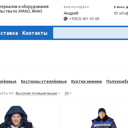
териалов и оборудования
ВАШ МЕНЕДЖЕР
E-MAIL 
льства по ХМАО, ЯНАО
Андрей
info
+7(922) 401-55-00
оставка
Контакты
плённые
Костюмы утеплённые
Куртки зимние
Полукомб
ать по:
Высокие позиции выше
30