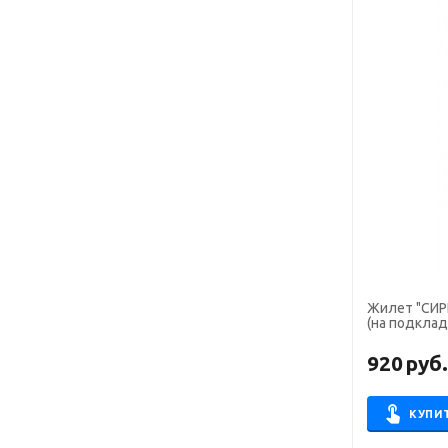
Жилет "СИР
(на подкла
920
руб
КУПИ