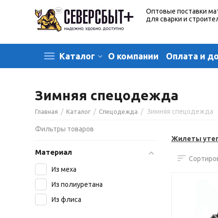
Оптовые поставки ма
для сварки и строите
О компании
Оплата и д
Каталог
Зимняя спецодежда
/
/
/
Зимняя спецодежда
Главная
Каталог
Спецодежда
Фильтры товаров
Жилеты уте
Материал
Сортиров
Из меха
Из полиуретана
Из флиса