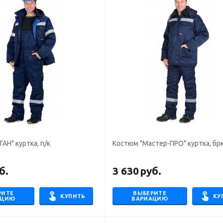
АН" куртка, п/к
Костюм "Мастер-ПРО" куртка, бр
б.
3 630
руб.
РИТЕ
ВЫБЕРИТЕ
КУПИТЬ
КУ
АЦИЮ
ВАРИАЦИЮ