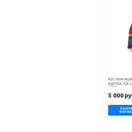
Костюм муж
куртка, п/к
СОП
5 000
ру
ВЫБЕ
ВАРИ