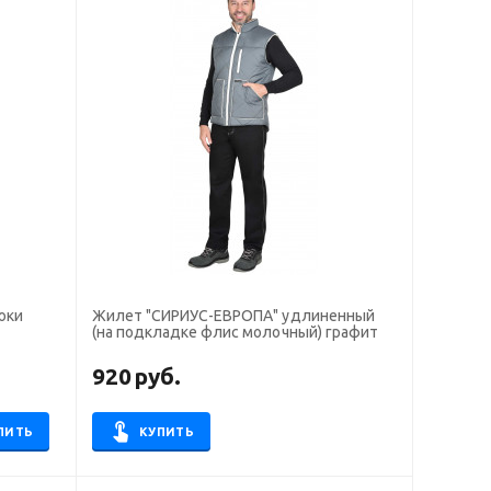
юки
Жилет "СИРИУС-ЕВРОПА" удлиненный
(на подкладке флис молочный) графит
920
руб.
ПИТЬ
КУПИТЬ