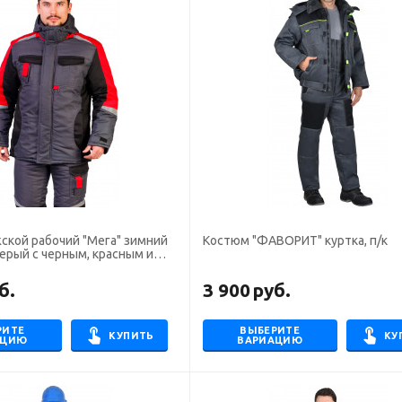
ской рабочий "Мега" зимний
Костюм "ФАВОРИТ" куртка, п/к
 серый с черным, красным и
б.
3 900
руб.
РИТЕ
ВЫБЕРИТЕ
КУПИТЬ
КУ
АЦИЮ
ВАРИАЦИЮ