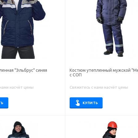
ленная "Эльбрус" синяя
Костюм утепленный мужской "М
с СОП
 нами насчёт цены
Свяжитесь с нами насчёт цены
ТЬ
КУПИТЬ