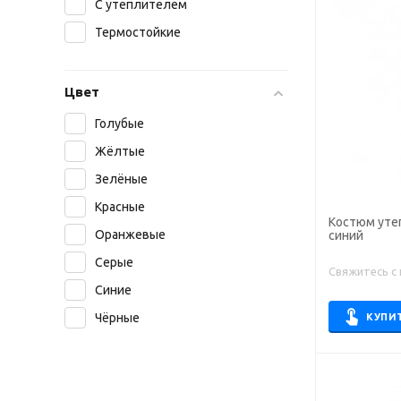
С утеплителем
Термостойкие
Цвет
Голубые
Жёлтые
Зелёные
Красные
Костюм уте
Оранжевые
синий
Серые
Свяжитесь с
Синие
Чёрные
КУПИ