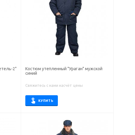
етель-2"
Костюм утепленный "Ураган" мужской
синий
Свяжитесь с нами насчёт цены
КУПИТЬ