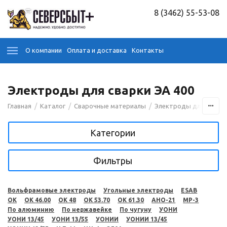
8 (3462) 55-53-08
О компании
Оплата и доставка
Контакты
Электроды для сварки ЭА 400
/
/
/
Главная
Каталог
Сварочные материалы
Электроды для сварк
Категории
Фильтры
Вольфрамовые электроды
Угольные электроды
ESAB
OK
OK 46.00
OK 48
OK 53.70
OK 61.30
АНО-21
МР-3
По алюминию
По нержавейке
По чугуну
УОНИ
УОНИ 13/45
УОНИ 13/55
УОНИИ
УОНИИ 13/45