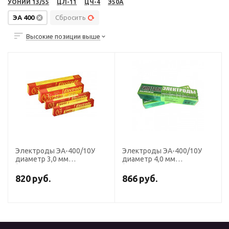
УОНИИ 13/55
ЦЛ-11
ЦЧ-4
Э50А
ЭА 400
Сбросить
Высокие позиции выше
Электроды ЭА-400/10У
Электроды ЭА-400/10У
диаметр 3,0 мм
диаметр 4,0 мм
(Э-07Х19Н11М3Г2Ф, пост.
(Э-07Х19Н11М3Г2Ф, пост.
ток, обр. пол.) (пачка 5 кг,
ток, обр. пол.) (пачка 5 кг,
820
руб.
866
руб.
Спецэлектрод
Риметалк)
(Волгодонск))