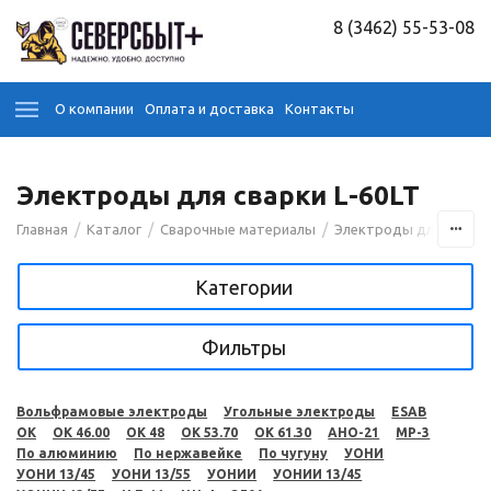
8 (3462) 55-53-08
О компании
Оплата и доставка
Контакты
Электроды для сварки L-60LT
/
/
/
Главная
Каталог
Сварочные материалы
Электроды для сварк
Категории
Фильтры
Вольфрамовые электроды
Угольные электроды
ESAB
OK
OK 46.00
OK 48
OK 53.70
OK 61.30
АНО-21
МР-3
По алюминию
По нержавейке
По чугуну
УОНИ
УОНИ 13/45
УОНИ 13/55
УОНИИ
УОНИИ 13/45