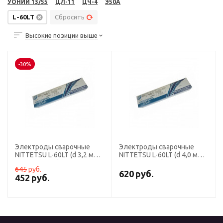
УОНИИ 13/55
ЦЛ-11
ЦЧ-4
Э50А
L-60LT
Сбросить
Высокие позиции выше
-30%
Электроды сварочные
Электроды сварочные
NITTETSU L-60LT (d 3,2 мм;
NITTETSU L-60LT (d 4,0 мм;
упаковка 5 кг)
упаковка 5 кг)
645
руб.
620
руб.
452
руб.