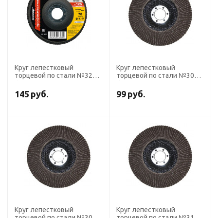
Круг лепестковый
Круг лепестковый
торцевой по стали №322
торцевой по стали №308
d125 P80
d125 P40 Оксид алюминия
Кальцинированный оксид
Профоснастка Эксперт
145
руб.
99
руб.
алюминия 72 сегмента,
плоский Профоснастка
Эксперт
Круг лепестковый
Круг лепестковый
торцевой по стали №309
торцевой по стали №310