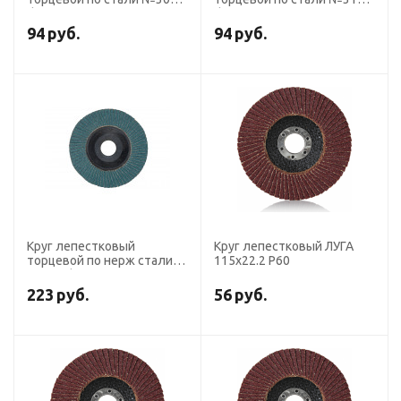
d125 P60 Оксид алюминия
d125 P80 Оксид алюминия
90 сегментов
90 сегментов
94
руб.
94
руб.
Профоснастка Эксперт
Профоснастка Эксперт
Круг лепестковый
Круг лепестковый ЛУГА
торцевой по нерж стали
115х22.2 P60
№338 d125 P40 Цирконий,
90 сегментов
223
руб.
56
руб.
Профоснастка Эксперт