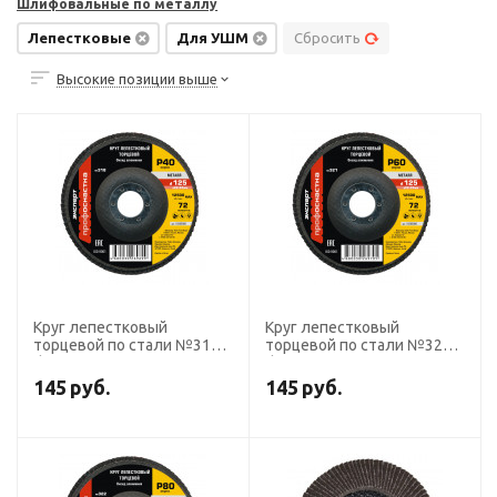
Шлифовальные по металлу
Лепестковые
Для УШМ
Сбросить
Высокие позиции выше
Круг лепестковый
Круг лепестковый
торцевой по стали №318
торцевой по стали №321
d125 P40
d125 P60
Кальцинированный оксид
Кальцинированный оксид
145
руб.
145
руб.
алюминия 72 сегмента,
алюминия 72 сегмента,
плоский Профоснастка
плоский Профоснастка
Эксперт
Эксперт