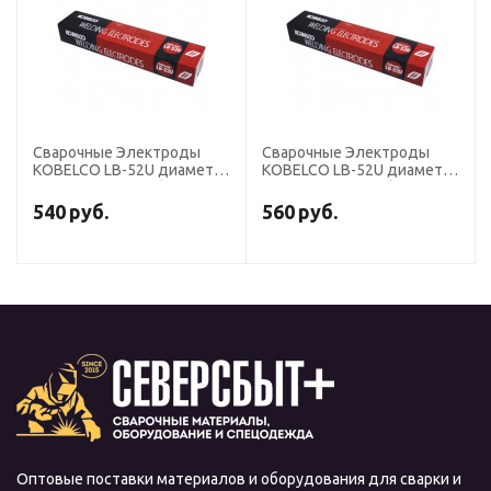
Сварочные Электроды
Сварочные Электроды
KOBELCO LB-52U диаметр
KOBELCO LB-52U диаметр
3,2 мм, пачка 5 кг (тип
2,6 мм, пачка 5 кг (тип
Э50А, пост+перем. ток,
Э50А, пост+перем. ток,
540
руб.
560
руб.
основной)
основной)
Оптовые поставки материалов и оборудования для сварки и