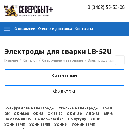
8 (3462) 55-53-08
О компании
Оплата и доставка
Контакты
Электроды для сварки LB-52U
/
/
/
Главная
Каталог
Сварочные материалы
Электроды для сварк
Категории
Фильтры
Вольфрамовые электроды
Угольные электроды
ESAB
OK
OK 46.00
OK 48
OK 53.70
OK 61.30
АНО-21
МР-3
По алюминию
По нержавейке
По чугуну
УОНИ
УОНИ 13/45
УОНИ 13/55
УОНИИ
УОНИИ 13/45