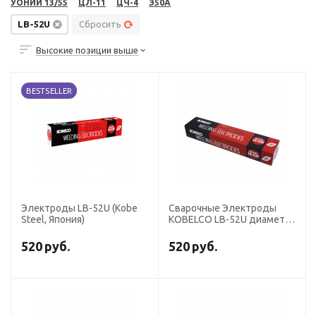
УОНИИ 13/55
ЦЛ-11
ЦЧ-4
Э50А
LB-52U
Сбросить
Высокие позиции выше
BESTSELLER
Электроды LB-52U (Kobe
Сварочные Электроды
Steel, Япония)
KOBELCO LB-52U диаметр
4,0 мм, пачка 5 кг (тип
Э50А, пост+перем. ток,
520
руб.
520
руб.
основной)