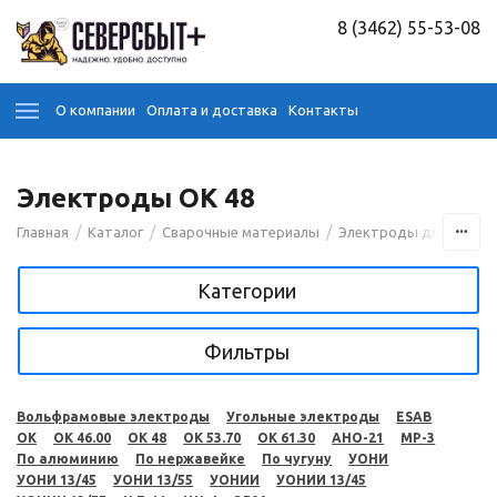
8 (3462) 55-53-08
О компании
Оплата и доставка
Контакты
Электроды OK 48
/
/
/
Главная
Каталог
Сварочные материалы
Электроды для сварк
Категории
Фильтры
Вольфрамовые электроды
Угольные электроды
ESAB
OK
OK 46.00
OK 48
OK 53.70
OK 61.30
АНО-21
МР-3
По алюминию
По нержавейке
По чугуну
УОНИ
УОНИ 13/45
УОНИ 13/55
УОНИИ
УОНИИ 13/45