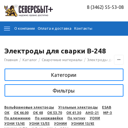
8 (3462) 55-53-08
О компании
Оплата и доставка
Контакты
Электроды для сварки B-248
/
/
/
Главная
Каталог
Сварочные материалы
Электроды для сварк
Категории
Фильтры
Вольфрамовые электроды
Угольные электроды
ESAB
OK
OK 46.00
OK 48
OK 53.70
OK 61.30
АНО-21
МР-3
По алюминию
По нержавейке
По чугуну
УОНИ
УОНИ 13/45
УОНИ 13/55
УОНИИ
УОНИИ 13/45