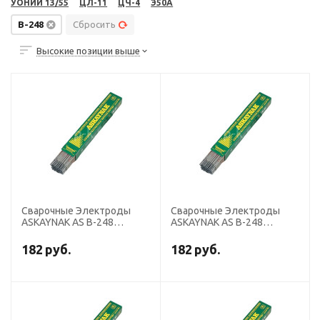
УОНИИ 13/55
ЦЛ-11
ЦЧ-4
Э50А
B-248
Сбросить
Высокие позиции выше
Сварочные Электроды
Сварочные Электроды
ASKAYNAK AS B-248
ASKAYNAK AS B-248
диаметр 3,25 мм, пачка 5
диаметр 4,0 мм, пачка 6.5
кг (тип Э50, пост. + перем.
кг (тип Э50, пост. + перем.
182
руб.
182
руб.
ток, основной)
ток, основной)