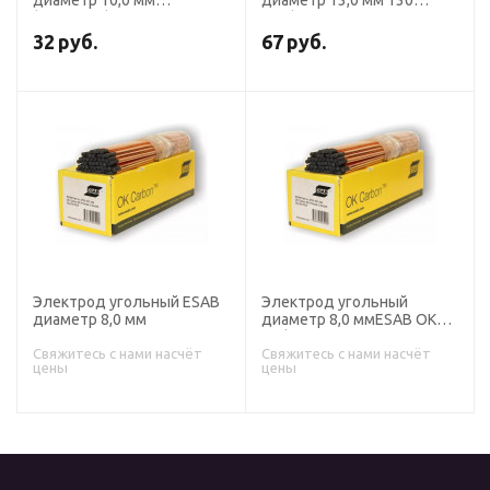
диаметр 10,0 мм
диаметр 13,0 мм 130
(омеднен.)
BSS(L=355 мм, 1 уп.- 50
шт.), BINZEL, для ручной
32
руб.
67
руб.
сварки
Электрод угольный ESAB
Электрод угольный
диаметр 8,0 мм
диаметр 8,0 ммESAB OK
Carbon
Свяжитесь с нами насчёт
Свяжитесь с нами насчёт
цены
цены