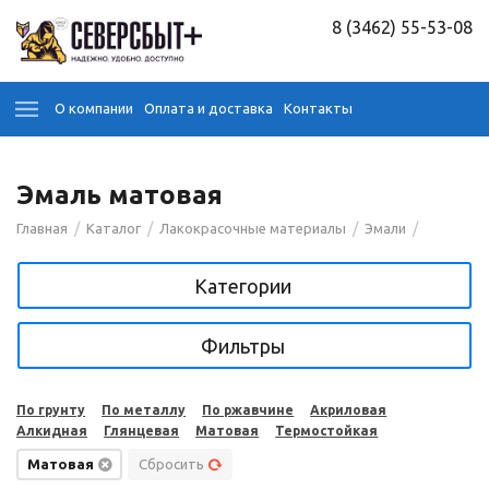
8 (3462) 55-53-08
О компании
Оплата и доставка
Контакты
Эмаль матовая
/
/
/
/
Главная
Каталог
Лакокрасочные материалы
Эмали
Категории
Фильтры
По грунту
По металлу
По ржавчине
Акриловая
Алкидная
Глянцевая
Матовая
Термостойкая
Матовая
Сбросить