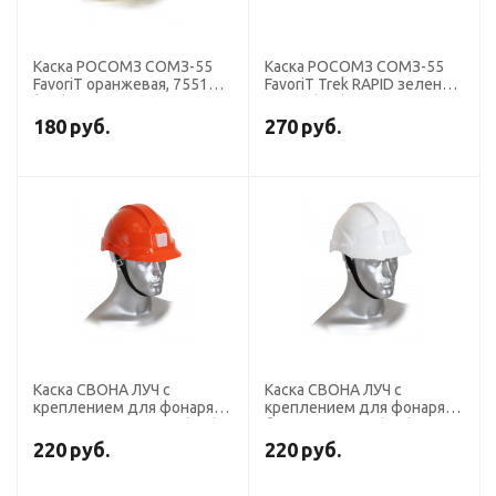
Каска РОСОМЗ СОМЗ-55
Каска РОСОМЗ СОМЗ-55
FavoriT оранжевая, 75514
FavoriТ Trek RAPID зеленая,
(х20)
75619 (х20)
180
руб.
270
руб.
Каска СВОНА ЛУЧ с
Каска СВОНА ЛУЧ с
креплением для фонаря
креплением для фонаря
оранжевая, 100_325 (х10)
белая, 100_321 (х10)
220
руб.
220
руб.