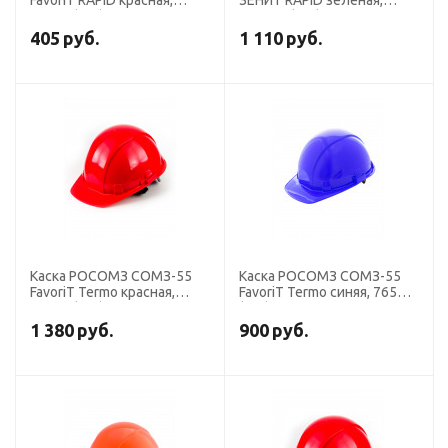
FavoriT RAPID красная,
ЗЕНИТ RAPID зеленая,
75716 (х15)
719819 (х15)
405
руб.
1 110
руб.
Каска РОСОМЗ СОМЗ-55
Каска РОСОМЗ СОМЗ-55
FavoriT Termo красная,
FavoriT Termo синяя, 76518
76516 (х20)
(х20)
1 380
руб.
900
руб.