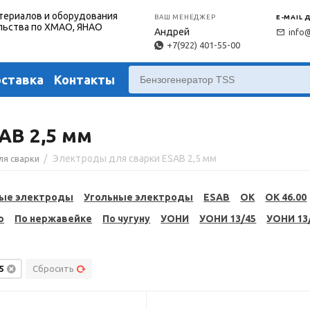
териалов и оборудования
ВАШ МЕНЕДЖЕР
E-MAIL 
льства по ХМАО, ЯНАО
Андрей
info
+7(922) 401-55-00
оставка
Контакты
AB 2,5 мм
/
Электроды для сварки ESAB 2,5 мм
ля сварки
ые электроды
Угольные электроды
ESAB
OK
OK 46.00
ю
По нержавейке
По чугуну
УОНИ
УОНИ 13/45
УОНИ 13
,5
Сбросить