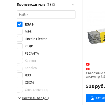
Производитель (1)
ESAB
МЭЗ
Lincoln Electric
КЕДР
РЕСАНТА
Кратон
Kobelco
Сварочные 
ЛЭЗ
диаметр 2,5 
СЗСМ
520
руб
Спецэлектрод
NITTETSU
Показать все (23)
КУПИ
БАРС