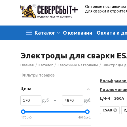
Оптовые поставки ма
для сварки и строите
О компании
Оплата и д
Каталог
Электроды для сварки ES
/
/
/
Главная
Каталог
Сварочные материалы
Электроды д
Фильтры товаров
Вольфрамов
Цена
По алюмини
ЦЧ-4
Э50А
–
руб.
руб.
ESAB
2
170
руб.
4670
руб.