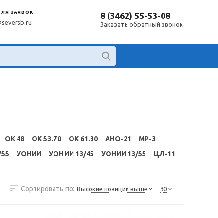
ДЛЯ ЗАЯВОК
8 (3462) 55-53-08
@seversb.ru
Заказать обратный звонок
OK 48
OK 53.70
OK 61.30
АНО-21
МР-3
/55
УОНИИ
УОНИИ 13/45
УОНИИ 13/55
ЦЛ-11
Сортировать по:
Высокие позиции выше
30