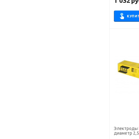
1 032
ру
WZ
АНЖР
КУПИ
АНО-21
АНО-36
АНО-4
АНО-6
ЛБ
ЛБ-52У
ЛЭЗ-29/9
МГМ-50К
МК-46.00
МНЧ 2
МР-3
МТГ-01
Электроды 
диаметр 2,5 
МТГ-02