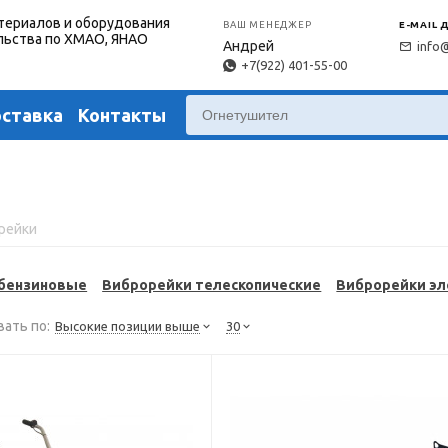
териалов и оборудования
ВАШ МЕНЕДЖЕР
E-MAIL 
льства по ХМАО, ЯНАО
Андрей
info
+7(922) 401-55-00
оставка
Контакты
рейки
бензиновые
Виброрейки телескопические
Виброрейки эл
ать по:
Высокие позиции выше
30