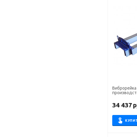
Виброрейка
производств
34 437
р
КУПИ