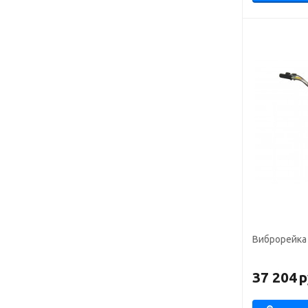
Виброрейка 
37 204
р