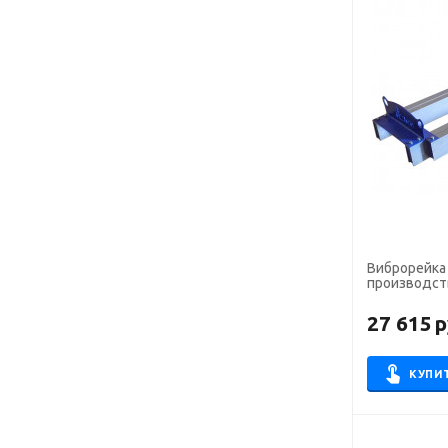
Виброрейка
производств
27 615
р
КУПИ