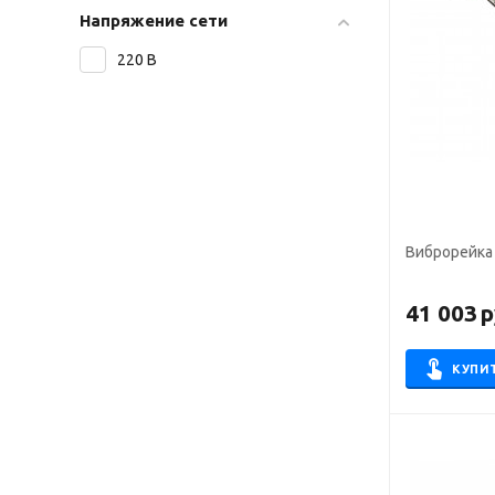
Напряжение сети
220 В
Виброрейка 
41 003
р
КУПИ