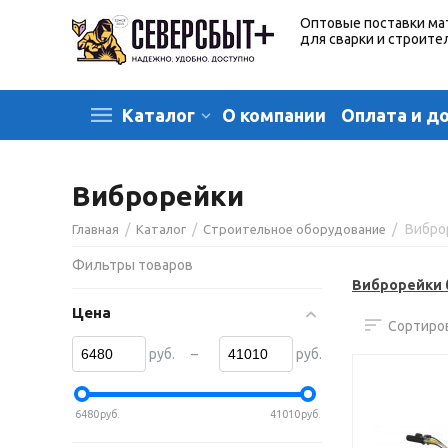
Оптовые поставки ма
для сварки и строите
О компании
Оплата и д
Каталог
Виброрейки
/
/
/
Вибро
Главная
Каталог
Строительное оборудование
Фильтры товаров
Виброрейки 
Цена
Сортиров
–
руб.
руб.
6480
руб.
41010
руб.