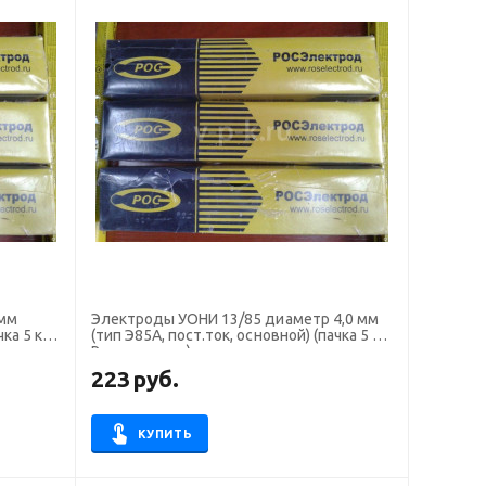
 мм
Электроды УОНИ 13/85 диаметр 4,0 мм
ка 5 кг,
(тип Э85А, пост.ток, основной) (пачка 5 кг,
Росэлектрод)
223
руб.
КУПИТЬ