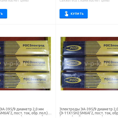
 нами насчёт цены
Свяжитесь с нами насчёт цены
ТЬ
КУПИТЬ
ЭА-395/9 диаметр 2,0 мм
Электроды ЭА-395/9 диаметр 2,
6АГ2, пост. ток, обр. пол.)
(Э-11Х15Н25М6АГ2, пост. ток, обр.
 Росэлектрод), для ручной
(пачка 4 кг, Росэлектрод), для ру