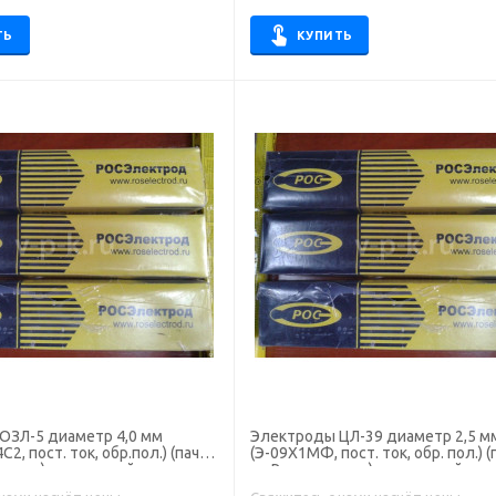
ТЬ
КУПИТЬ
ОЗЛ-5 диаметр 4,0 мм
Электроды ЦЛ-39 диаметр 2,5 м
2, пост. ток, обр.пол.) (пачка
(Э-09Х1МФ, пост. ток, обр. пол.) (
ектрод), для ручной сварки
кг, Росэлектрод), для ручной сва