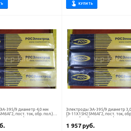
ТЬ
КУПИТЬ
ЭА-395/9 диаметр 4,0 мм
Электроды ЭА-395/9 диаметр 3,0 мм
6АГ2, пост. ток, обр. пол.)
(Э-11Х15Н25М6АГ2, пост. ток, обр.
 Росэлектрод)
(пачка 5 кг, Росэлектрод)
б.
1 957
руб.