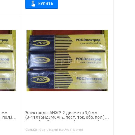
КУПИТЬ
Электроды АНЖР-2 диаметр 3,0 мм
 пол.)
(Э-11Х15Н25М6АГ2, пост. ток, обр. пол.)
(пачка 5 кг, Росэлектрод), для ручной
сварки
Свяжитесь с нами насчёт цены