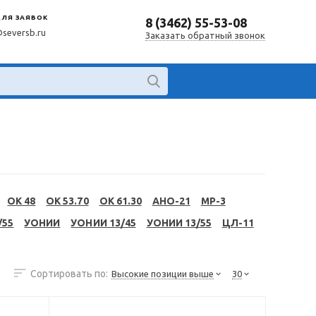
ДЛЯ ЗАЯВОК
8 (3462) 55-53-08
@seversb.ru
Заказать обратный звонок
OK 48
OK 53.70
OK 61.30
АНО-21
МР-3
/55
УОНИИ
УОНИИ 13/45
УОНИИ 13/55
ЦЛ-11
Сортировать по:
Высокие позиции выше
30