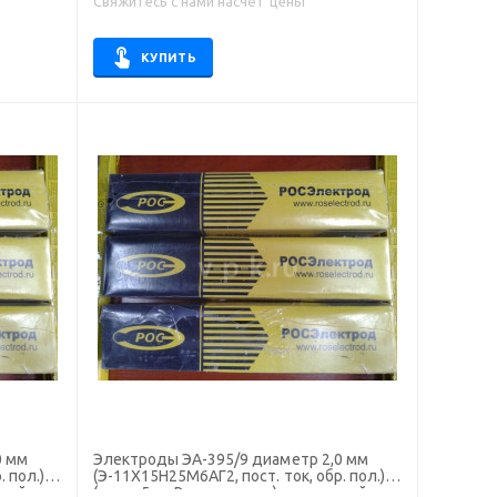
Свяжитесь с нами насчёт цены
КУПИТЬ
0 мм
Электроды ЭА-395/9 диаметр 2,0 мм
 пол.)
(Э-11Х15Н25М6АГ2, пост. ток, обр. пол.)
чной
(пачка 5 кг, Росэлектрод), для ручной