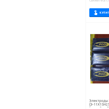
Свяжитесь с
WZ
АНЖР
КУПИ
АНО-21
АНО-36
АНО-4
АНО-6
ЛБ
ЛБ-52У
ЛЭЗ-29/9
МГМ-50К
МК-46.00
МНЧ 2
МР-3
МТГ-01
Электроды 
(Э-11Х15Н25М
МТГ-02
(пачка 3 кг,