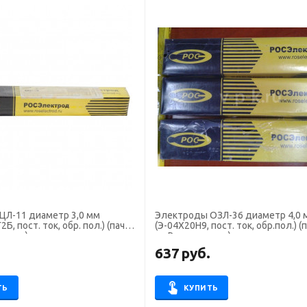
ЦЛ-11 диаметр 3,0 мм
Электроды ОЗЛ-36 диаметр 4,0 
Б, пост. ток, обр. пол.) (пачка
(Э-04Х20Н9, пост. ток, обр.пол.) (
ектрод)
кг, Росэлектрод)
.
637
руб.
ТЬ
КУПИТЬ