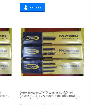
КУПИТЬ
м
Электроды ЦТ-15 диаметр 4,0 мм
пачка 5
(Э-08Х19Н10Г2Б, пост. ток, обр. пол.)
рки
(пачка 5 кг, Росэлектрод), для ручной
сварки