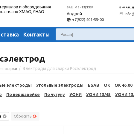
териалов и оборудования
ВАШ МЕНЕДЖЕР
E-MAIL 
льства по ХМАО, ЯНАО
Андрей
info
+7(922) 401-55-00
оставка
Контакты
осэлектрод
/
Электроды для сварки Росэлектрод
ля сварки
ые электроды
Угольные электроды
ESAB
OK
OK 46.00
ю
По нержавейке
По чугуну
УОНИ
УОНИ 13/45
УОНИ 13
д
Сбросить