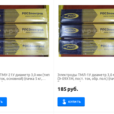
21У диаметр 3,0 мм (тип
Электроды ТМЛ-1У диаметр 3,0
ток, основной) (пачка 5 кг,
(Э-09Х1М, пост. ток, обр. пол.) (пач
д)
Росэлектрод)
.
185
руб.
ТЬ
КУПИТЬ