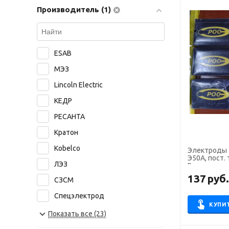
Производитель (1)
ESAB
МЭЗ
Lincoln Electric
КЕДР
РЕСАНТА
Кратон
Kobelco
Электроды ТМУ-
Э50А, пост. 
ЛЭЗ
Росэлектро
137
руб
СЗСМ
Спецэлектрод
КУПИ
NITTETSU
Показать все (23)
БАРС