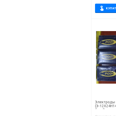
OK 96.40
КУПИ
OK 96.50
OK Ni Cl
OK NiFe Cl
OK Weartrode
Omnia 46
Phoenix
R-143
WC
WE
WL
WP
WT
Электроды 
(Э-12Х24Н14С
WY
5 кг, Росэл