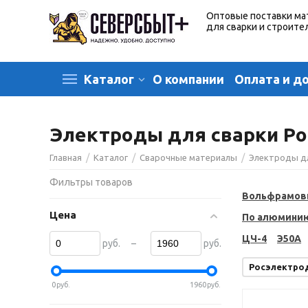
Оптовые поставки ма
для сварки и строите
О компании
Оплата и д
Каталог
Электроды для сварки Р
/
/
/
Главная
Каталог
Сварочные материалы
Электроды д
Фильтры товаров
Вольфрамов
Цена
По алюмини
ЦЧ-4
Э50А
–
руб.
руб.
Росэлектро
0
руб.
1960
руб.