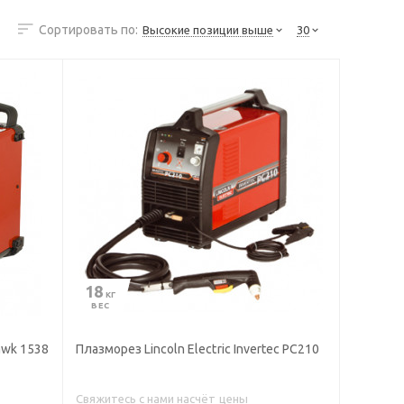
Сортировать по:
Высокие позиции выше
30
18
 КГ
ВЕС
awk 1538
Плазморез Lincoln Electric Invertec PC210
Свяжитесь с нами насчёт цены