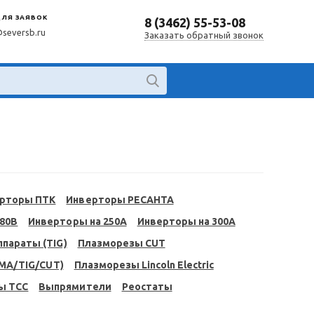
ДЛЯ ЗАЯВОК
8 (3462) 55-53-08
@seversb.ru
Заказать обратный звонок
рторы ПТК
Инверторы РЕСАНТА
380В
Инверторы на 250A
Инверторы на 300A
параты (TIG)
Плазморезы CUT
MA/TIG/CUT)
Плазморезы Lincoln Electric
ы ТСС
Выпрямители
Реостаты