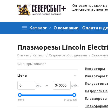
Оптовые поставки ма
для сварки и строите
О компании
Оплата и д
Каталог
Плазморезы Lincoln Electr
/
/
/
Главная
Каталог
Сварочное оборудование
Сварочные
Фильтры товаров
Инверторы
Цена
Инверторы 
Полуавтомат
–
руб.
руб.
Недорогие 
Плазморезы
0
руб.
340000
руб.
Трансформа