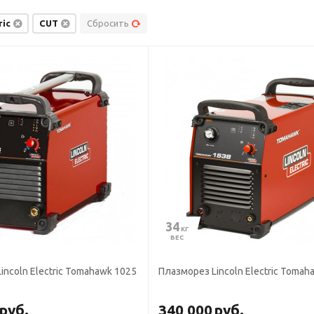
ric
CUT
Сбросить
34
 КГ
ВЕС
incoln Electric Tomahawk 1025
Плазморез Lincoln Electric Tomah
руб.
340 000
руб.