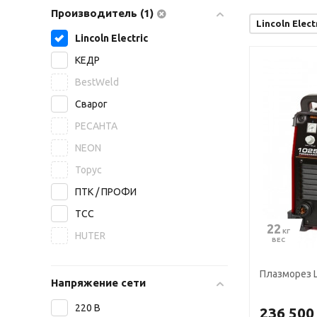
Производитель (1)
Lincoln Elect
Lincoln Electric
КЕДР
BestWeld
Сварог
РЕСАНТА
NEON
Торус
ПТК / ПРОФИ
ТСС
22
 КГ
HUTER
ВЕС
Плазморез L
Напряжение сети
220 В
236 500