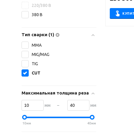
220/380 В
КУПИ
380 В
Тип сварки (1)
MMA
MIG/MAG
TIG
CUT
Максимальная толщина реза
–
мм
мм
10
мм
40
мм