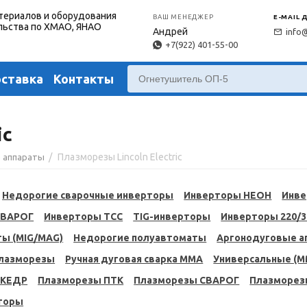
териалов и оборудования
ВАШ МЕНЕДЖЕР
E-MAIL 
льства по ХМАО, ЯНАО
Андрей
info
+7(922) 401-55-00
оставка
Контакты
ic
/
Плазморезы Lincoln Electric
 аппараты
Недорогие сварочные инверторы
Инверторы НЕОН
Инве
СВАРОГ
Инверторы ТСС
TIG-инверторы
Инверторы 220/
ы (MIG/MAG)
Недорогие полуавтоматы
Аргонодуговые ап
плазморезы
Ручная дуговая сварка MMA
Универсальные (M
 КЕДР
Плазморезы ПТК
Плазморезы СВАРОГ
Плазморез
торы