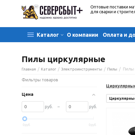
Оптовые поставки ма
для сварки и строите
О компании
Оплата и д
Каталог
Пилы циркулярные
/
/
/
/
Пилы
Главная
Каталог
Электроинструменты
Пилы
Фильтры товаров
Циркулярны
Цена
Циркулярны
–
руб.
руб.
0
руб.
0
руб.