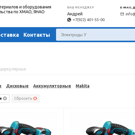
териалов и оборудования
ВАШ МЕНЕДЖЕР
E-MAIL 
льства по ХМАО, ЯНАО
Андрей
info
+7(922) 401-55-00
оставка
Контакты
 циркулярные
е
Дисковые
Аккумуляторные
Makita
е
Сбросить