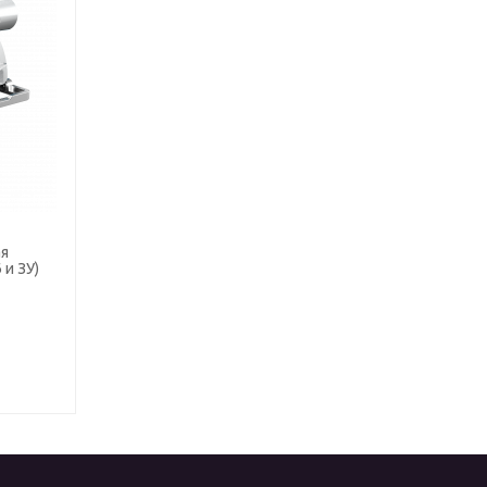
ая
 и ЗУ)