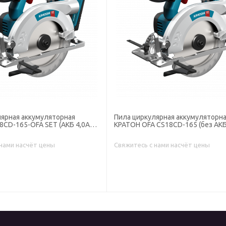
лярная аккумуляторная
Пила циркулярная аккумуляторн
CD-165-OFA SET (АКБ 4,0А•ч;
КРАТОН OFA CS18CD-165 (без АКБ
 нами насчёт цены
Свяжитесь с нами насчёт цены