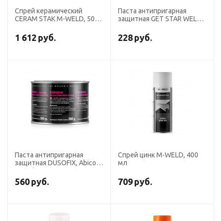
Спрей керамический
Паста антипригарная
CERAM STAK M-WELD, 500
защитная GET STAR WELD,
мл
200 гр
1 612
руб.
228
руб.
Паста антипригарная
Спрей цинк M-WELD, 400
защитная DUSOFIX, Abicor
мл
Binzel 300 гр
560
руб.
709
руб.