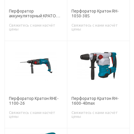
Перфоратор
Перфоратор Кратон RH-
аккумуляторный КРАТОН
1050-38S
RH18DC20-OFA (без АКБ и
ЗУ)
Свяжитесь с нами насчёт
Свяжитесь с нами насчёт
цены
цены
Перфоратор Кратон RHE-
Перфоратор Кратон RH-
1100-26
1600-40max
Свяжитесь с нами насчёт
Свяжитесь с нами насчёт
цены
цены