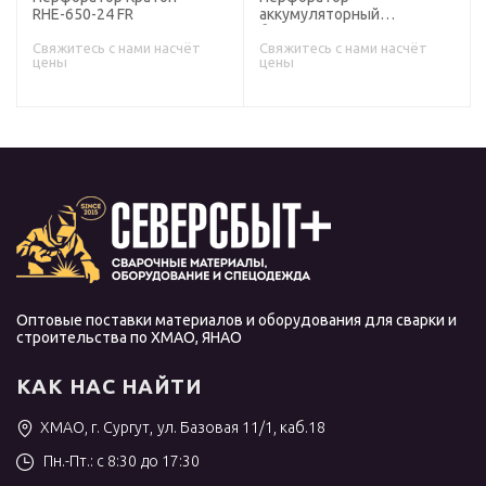
RHЕ-650-24 FR
аккумуляторный
бесщеточный КРАТОН
BRH18DC26-OFA SET (АКБ
Свяжитесь с нами насчёт
Свяжитесь с нами насчёт
цены
цены
4,0А•ч; ЗУ + кейс)
Оптовые поставки материалов и оборудования для сварки и
строительства по ХМАО, ЯНАО
КАК НАС НАЙТИ
ХМАО, г. Сургут, ул. Базовая 11/1, каб.18
Пн.-Пт.: с 8:30 до 17:30