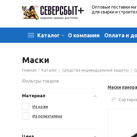
Оптовые поставки ма
для сварки и строите
О компании
Оплата и д
Каталог
Маски
/
/
/
Главная
Каталог
Средства индивидуальной защиты
С
Фильтры товаров
Маски панор
Материал
Сортиров
Из кожи
Из полиэтилена
Цена