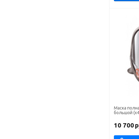
Маска полна
большой (х4
10 700
р