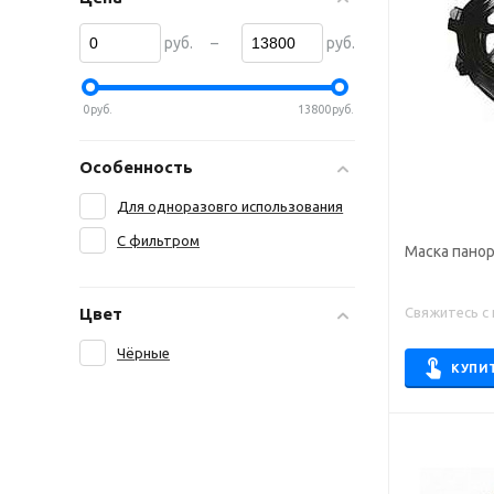
–
руб.
руб.
0
руб.
13800
руб.
Особенность
Для одноразовго использования
С фильтром
Маска панор
Свяжитесь с
Цвет
Чёрные
КУПИ