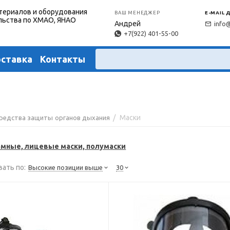
териалов и оборудования
ВАШ МЕНЕДЖЕР
E-MAIL 
льства по ХМАО, ЯНАО
Андрей
info
+7(922) 401-55-00
оставка
Контакты
/
Маски
редства защиты органов дыхания
амные, лицевые маски, полумаски
ать по:
Высокие позиции выше
30