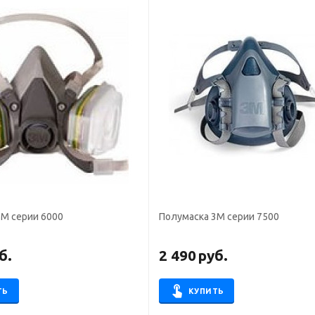
3М серии 6000
Полумаска 3М серии 7500
б.
2 490
руб.
ТЬ
КУПИТЬ