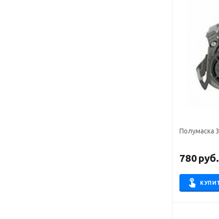
Полумаска 
780
руб
КУПИ