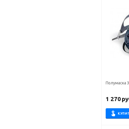
Полумаска 
1 270
ру
КУПИ