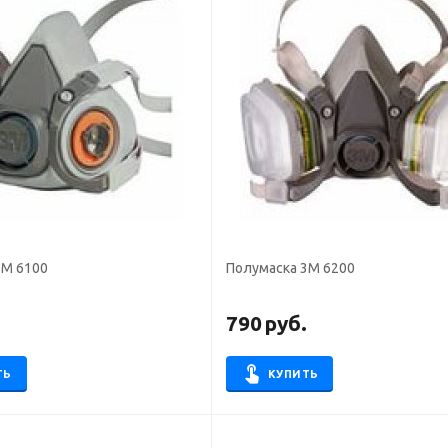
3М 6100
Полумаска 3М 6200
.
790
руб.
ТЬ
КУПИТЬ