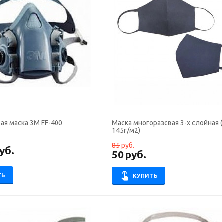
ая маска 3М FF-400
Маска многоразовая 3-х слойная (
145г/м2)
85
руб.
уб.
50
руб.
ТЬ
КУПИТЬ