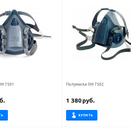
3М 7501
Полумаска 3М 7502
б.
1 380
руб.
ТЬ
КУПИТЬ