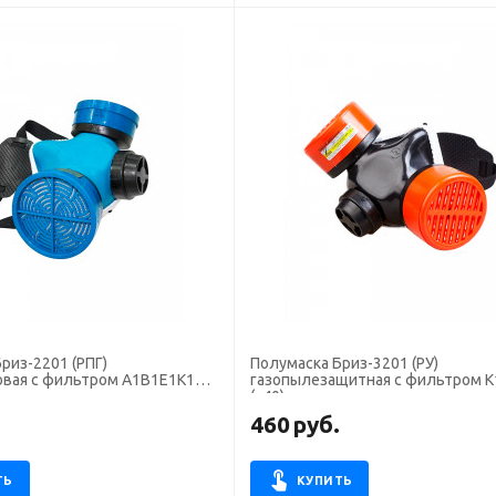
риз-2201 (РПГ)
Полумаска Бриз-3201 (РУ)
овая с фильтром А1В1Е1К1
газопылезащитная с фильтром К
(х40)
.
460
руб.
ТЬ
КУПИТЬ