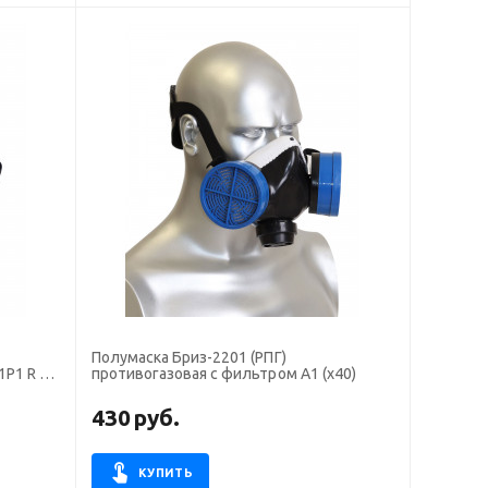
Полумаска Бриз-2201 (РПГ)
1Р1 R D
противогазовая с фильтром А1 (х40)
430
руб.
КУПИТЬ