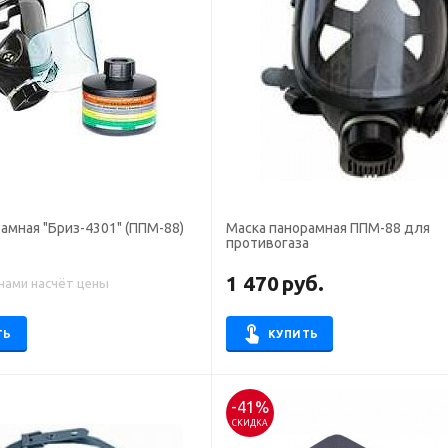
амная "Бриз-4301" (ППМ-88)
Маска панорамная ППМ-88 для
противогаза
1 470
руб.
 нами насчёт цены
ТЬ
КУПИТЬ
-41%
СКИДКА