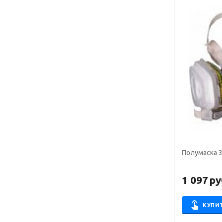
Полумаска 
1 097
ру
КУПИ