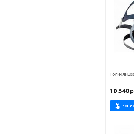
Полнолицев
10 340
р
КУПИ