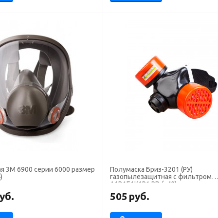
я 3М 6900 серии 6000 размер
Полумаска Бриз-3201 (РУ)
)
газопылезащитная с фильтром
А1В1Е1К1Р1 RD (х40)
уб.
505
руб.