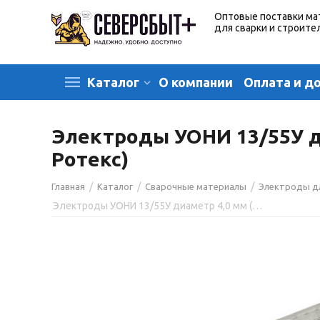
Оптовые поставки ма
для сварки и строите
О компании
Оплата и д
Каталог
Электроды УОНИ 13/55У диа
Ротекс)
/
/
/
Главная
Каталог
Сварочные материалы
Электроды д
Электроды УОНИ 13/55У диаметр 4,0 мм (тип Э55, пост.ток, основной) (пачка 5 кг, Ротекс)