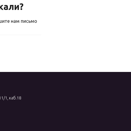
скали?
ишите нам письмо
11/1, каб.18