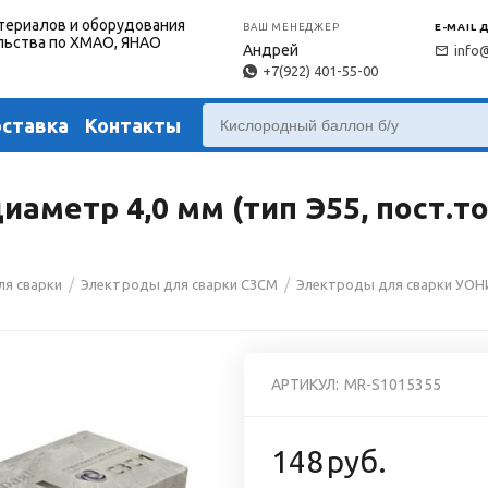
териалов и оборудования
ВАШ МЕНЕДЖЕР
E-MAIL 
льства по ХМАО, ЯНАО
Андрей
info
+7(922) 401-55-00
оставка
Контакты
метр 4,0 мм (тип Э55, пост.ток
/
/
ля сварки
Электроды для сварки СЗСМ
Электроды для сварки УОНИ
АРТИКУЛ:
MR-S1015355
148
руб.