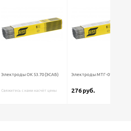
К 53.70 (ЭСАБ)
Электроды МТГ-01К
Электр
276
руб.
ами насчёт цены
Свяжитес