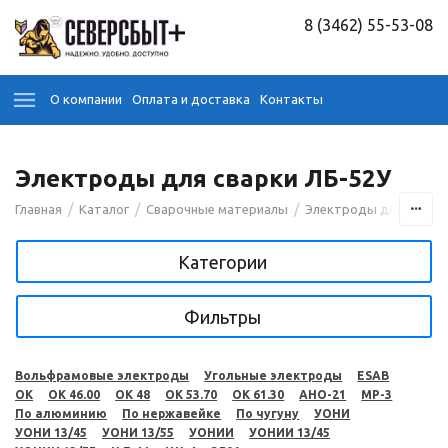
8 (3462) 55-53-08
О компании
Оплата и доставка
Контакты
Электроды для сварки ЛБ-52У
/
/
/
Главная
Каталог
Сварочные материалы
Электроды для сварк
Категории
Фильтры
Вольфрамовые электроды
Угольные электроды
ESAB
OK
OK 46.00
OK 48
OK 53.70
OK 61.30
АНО-21
МР-3
По алюминию
По нержавейке
По чугуну
УОНИ
УОНИ 13/45
УОНИ 13/55
УОНИИ
УОНИИ 13/45