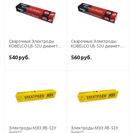
Сварочные Электроды
Сварочные Электроды
KOBELCO LB-52U диаметр
KOBELCO LB-52U диаметр
3,2 мм, пачка 5 кг (тип
2,6 мм, пачка 5 кг (тип
Э50А, пост+перем. ток,
Э50А, пост+перем. ток,
540
руб.
560
руб.
основной)
основной)
Электроды МЭЗ ЛБ-52У
Электроды МЭЗ ЛБ-52У
(НАКС)
(НАКС)