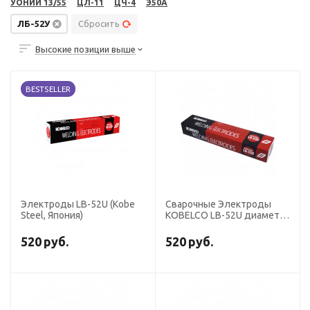
УОНИИ 13/55
ЦЛ-11
ЦЧ-4
Э50А
ЛБ-52У
Сбросить
Высокие позиции выше
BESTSELLER
Электроды LB-52U (Kobe
Сварочные Электроды
Steel, Япония)
KOBELCO LB-52U диаметр
4,0 мм, пачка 5 кг (тип
Э50А, пост+перем. ток,
520
руб.
520
руб.
основной)