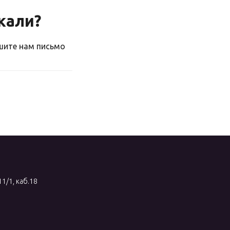
скали?
ишите нам письмо
11/1, каб.18