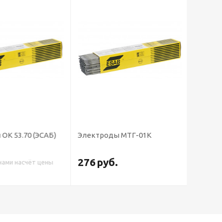
К 53.70 (ЭСАБ)
Электроды МТГ-01К
Электр
276
руб.
ами насчёт цены
Свяжитес