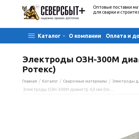
Оптовые поставки ма
для сварки и строите
О компании
Оплата и д
Каталог
Электроды ОЗН-300М диамет
Ротекс)
/
/
/
Главная
Каталог
Сварочные материалы
Электроды д
Электроды ОЗН-300М диаметр 4,0 мм (пост. + перем. ток) наплавочные (пачка 5 кг, Ротекс)