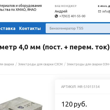
териалов и оборудования
ВАШ МЕНЕДЖЕР
E-MAIL 
льства по ХМАО, ЯНАО
Андрей
info
+7(922) 401-55-00
оставка
Контакты
р 4,0 мм (пост. + перем. ток)
/
/
ля сварки
Электроды для сварки СЗСМ
Электроды для сварки ОЗН
АРТИКУЛ:
MR-S1015154
120
руб.