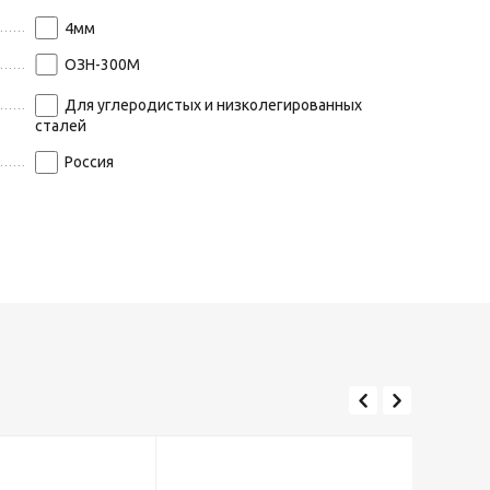
4
мм
ОЗН-300М
Для углеродистых и низколегированных
сталей
Россия