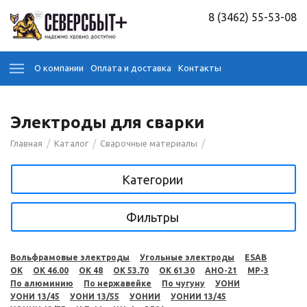
8 (3462) 55-53-08
О компании
Оплата и доставка
Контакты
Электроды для сварки
/
/
/
Главная
Каталог
Сварочные материалы
Категории
Фильтры
Вольфрамовые электроды
Угольные электроды
ESAB
OK
OK 46.00
OK 48
OK 53.70
OK 61.30
АНО-21
МР-3
По алюминию
По нержавейке
По чугуну
УОНИ
УОНИ 13/45
УОНИ 13/55
УОНИИ
УОНИИ 13/45