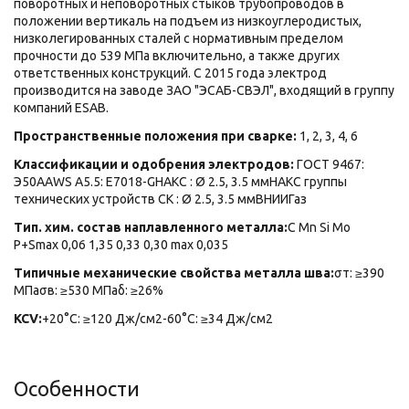
поворотных и неповоротных стыков трубопроводов в
положении вертикаль на подъем из низкоуглеродистых,
низколегированных сталей с нормативным пределом
прочности до 539 МПа включительно, а также других
ответственных конструкций. С 2015 года электрод
производится на заводе ЗАО "ЭСАБ-СВЭЛ", входящий в группу
компаний ESAB.
Пространственные положения при сварке:
1, 2, 3, 4, 6
Классификации и одобрения электродов:
ГОСТ 9467:
Э50АAWS A5.5: E7018-GНАКС : Ø 2.5, 3.5 ммНАКС группы
технических устройств СК : Ø 2.5, 3.5 ммВНИИГаз
Тип. хим. состав наплавленного металла:
C Mn Si Mo
P+Smax 0,06 1,35 0,33 0,30 max 0,035
Типичные механические свойства металла шва:
σт: ≥390
МПаσв: ≥530 МПаδ: ≥26%
KCV:
+20°C: ≥120 Дж/см2-60°C: ≥34 Дж/см2
Особенности