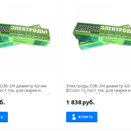
ОЗБ-2М диаметр 4,0 мм
Электроды ОЗБ-2М диаметр 4,0
ост.ток, для сварки и
(ECuSn-15, пост.ток, для сварки и
нз) (пачка 1 кг, Риметалк)
наплавка бронз) (пачка 5 кг, Риме
б.
1 838
руб.
ТЬ
КУПИТЬ