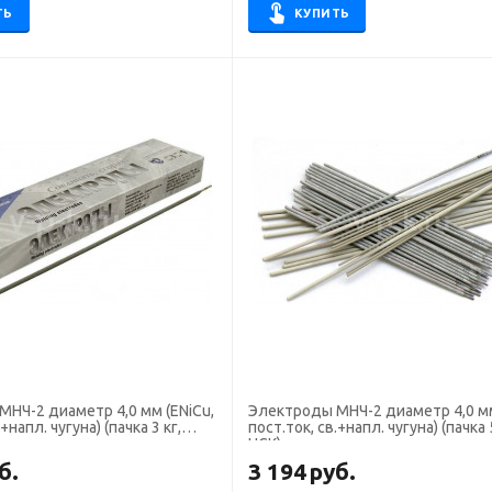
ТЬ
КУПИТЬ
диаметр 4,0 мм (ENiCu,
Электроды МНЧ-2 диаметр 4,0 мм (ENiCu,
+напл. чугуна) (пачка 3 кг,
пост.ток, св.+напл. чугуна) (пачка 5
НСК)
б.
3 194
руб.