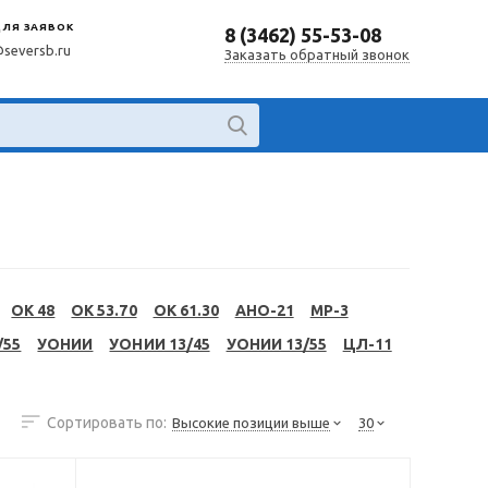
ДЛЯ ЗАЯВОК
8 (3462) 55-53-08
@seversb.ru
Заказать обратный звонок
OK 48
OK 53.70
OK 61.30
АНО-21
МР-3
/55
УОНИИ
УОНИИ 13/45
УОНИИ 13/55
ЦЛ-11
Сортировать по:
Высокие позиции выше
30