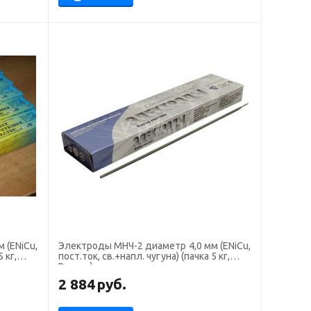
Электроды МНЧ-2 диаметр 4,0 мм (ENiCu,
 кг,
пост.ток, св.+напл. чугуна) (пачка 5 кг,
Ротекс)
2 884
руб.