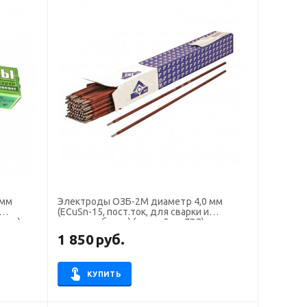
 мм
Электроды ОЗБ-2М диаметр 4,0 мм
(ECuSn-15, пост.ток, для сварки и
талк)
наплавка бронз) (пачка 5 кг, ЛЭЗ)
1 850
руб.
КУПИТЬ