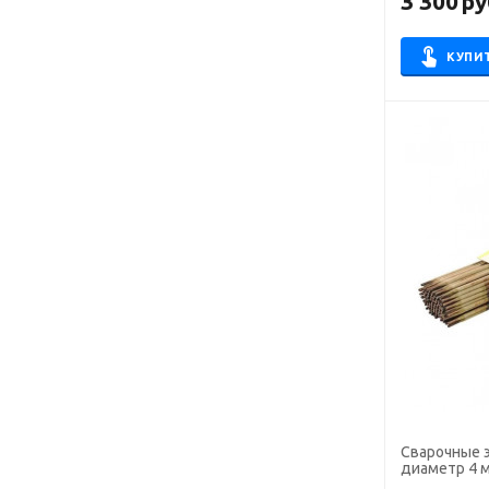
3 300
ру
WZ
АНЖР
КУПИ
АНО-21
АНО-36
АНО-4
АНО-6
ЛБ
ЛБ-52У
ЛЭЗ-29/9
МГМ-50К
МК-46.00
МНЧ 2
МР-3
МТГ-01
Сварочные 
диаметр 4 
МТГ-02