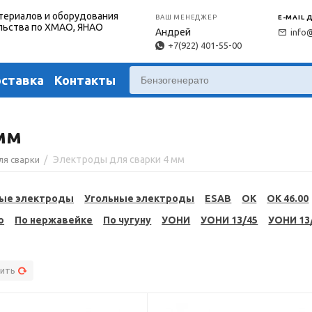
териалов и оборудования
ВАШ МЕНЕДЖЕР
E-MAIL 
льства по ХМАО, ЯНАО
Андрей
info
+7(922) 401-55-00
оставка
Контакты
мм
/
Электроды для сварки 4 мм
ля сварки
ые электроды
Угольные электроды
ESAB
OK
OK 46.00
ю
По нержавейке
По чугуну
УОНИ
УОНИ 13/45
УОНИ 13
ить