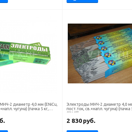
диаметр 4,0 мм (ENiCu,
Электроды МНЧ-2 диаметр 4,0 мм (ENiCu,
+напл. чугуна) (пачка 5 кг,
пост.ток, св.+напл. чугуна) (пачка 5
ЯЭМП)
б.
2 830
руб.