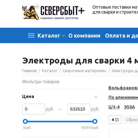
Оптовые поставки ма
для сварки и строите
О компании
Оплата и д
Каталог
Электроды для сварки 4 
/
/
/
Главная
Каталог
Сварочные материалы
Электроды д
Фильтры товаров
Вольфрамов
Цена
По алюмини
ЦЧ-4
Э50А
–
руб.
руб.
4
Сброс
0
руб.
632610
руб.