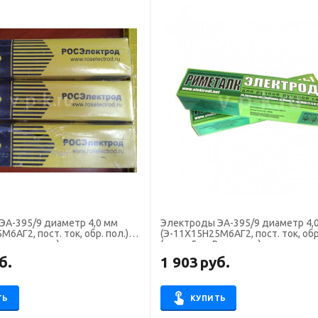
ЭА-395/9 диаметр 4,0 мм
Электроды ЭА-395/9 диаметр 4,
6АГ2, пост. ток, обр. пол.)
(Э-11Х15Н25М6АГ2, пост. ток, обр.
 Росэлектрод)
(пачка 5 кг, Риметалк)
б.
1 903
руб.
ТЬ
КУПИТЬ