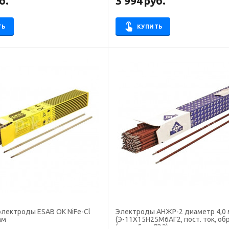
б.
3 994
руб.
ТЬ
КУПИТЬ
электроды ESAB OK NiFe-Cl
Электроды АНЖР-2 диаметр 4,0 мм
мм
(Э-11Х15Н25М6АГ2, пост. ток, обр.
(пачка 5 кг, ЛЭЗ)