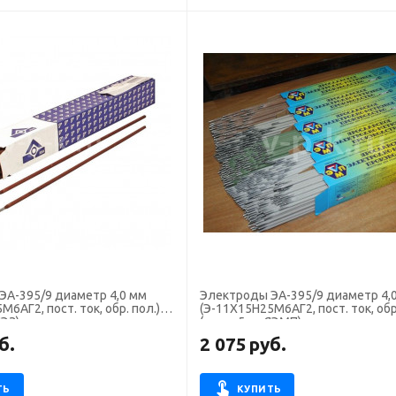
ЭА-395/9 диаметр 4,0 мм
Электроды ЭА-395/9 диаметр 4,
6АГ2, пост. ток, обр. пол.)
(Э-11Х15Н25М6АГ2, пост. ток, обр.
ЛЭЗ)
(пачка 5 кг, ЯЭМП)
б.
2 075
руб.
ТЬ
КУПИТЬ