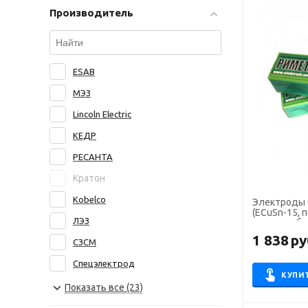
Производитель
ESAB
МЭЗ
Lincoln Electric
КЕДР
РЕСАНТА
Кратон
Kobelco
Электроды 
(ECuSn-15, п
ЛЭЗ
наплавка бро
1 838
ру
СЗСМ
Спецэлектрод
КУПИ
NITTETSU
Показать все (23)
БАРС