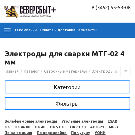
8 (3462) 55-53-08
О компании
Оплата и доставка
Контакты
Электроды для сварки МТГ-02 4
мм
/
/
/
Главная
Каталог
Сварочные материалы
Электроды для сварк
Категории
Фильтры
Вольфрамовые электроды
Угольные электроды
ESAB
OK
OK 46.00
OK 48
OK 53.70
OK 61.30
АНО-21
МР-3
По алюминию
По нержавейке
По чугуну
УОНИ