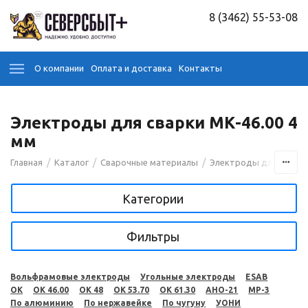
8 (3462) 55-53-08
О компании
Оплата и доставка
Контакты
Электроды для сварки МК-46.00 4
мм
/
/
/
Главная
Каталог
Сварочные материалы
Электроды для сварк
Категории
Фильтры
Вольфрамовые электроды
Угольные электроды
ESAB
OK
OK 46.00
OK 48
OK 53.70
OK 61.30
АНО-21
МР-3
По алюминию
По нержавейке
По чугуну
УОНИ