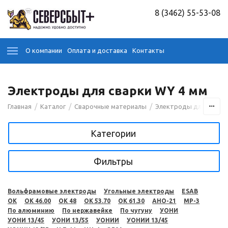
8 (3462) 55-53-08
О компании
Оплата и доставка
Контакты
Электроды для сварки WY 4 мм
/
/
/
Главная
Каталог
Сварочные материалы
Электроды для сварк
Категории
Фильтры
Вольфрамовые электроды
Угольные электроды
ESAB
OK
OK 46.00
OK 48
OK 53.70
OK 61.30
АНО-21
МР-3
По алюминию
По нержавейке
По чугуну
УОНИ
УОНИ 13/45
УОНИ 13/55
УОНИИ
УОНИИ 13/45