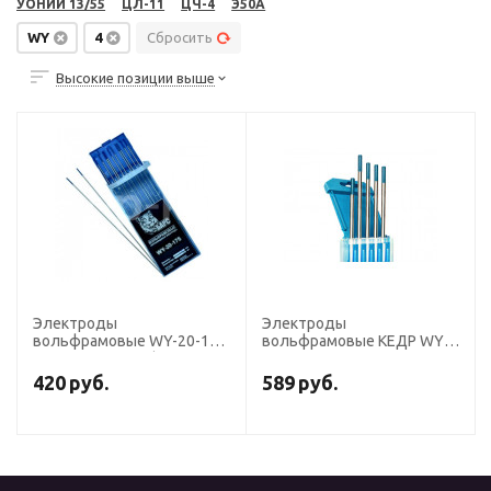
УОНИИ 13/55
ЦЛ-11
ЦЧ-4
Э50А
WY
4
Сбросить
Высокие позиции выше
Электроды
Электроды
вольфрамовые WY-20-175
вольфрамовые КЕДР WY-
диаметр 4,0 мм (DС,
20-175 диаметр 4,0мм
тёмно-синие)
(темно-синий) DC
420
руб.
589
руб.